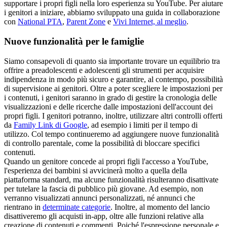
supportare i propri figli nella loro esperienza su YouTube. Per aiutare
i genitori a iniziare, abbiamo sviluppato una guida in collaborazione
con
National PTA
,
Parent Zone
e
Vivi Internet, al meglio
.
Nuove funzionalità per le famiglie
Siamo consapevoli di quanto sia importante trovare un equilibrio tra
offrire a preadolescenti e adolescenti gli strumenti per acquisire
indipendenza in modo più sicuro e garantire, al contempo, possibilità
di supervisione ai genitori. Oltre a poter scegliere le impostazioni per
i contenuti, i genitori saranno in grado di gestire la cronologia delle
visualizzazioni e delle ricerche dalle impostazioni dell'account dei
propri figli. I genitori potranno, inoltre, utilizzare altri controlli offerti
da
Family Link di Google
, ad esempio i limiti per il tempo di
utilizzo. Col tempo continueremo ad aggiungere nuove funzionalità
di controllo parentale, come la possibilità di bloccare specifici
contenuti.
Quando un genitore concede ai propri figli l'accesso a YouTube,
l'esperienza dei bambini si avvicinerà molto a quella della
piattaforma standard, ma alcune funzionalità risulteranno disattivate
per tutelare la fascia di pubblico più giovane. Ad esempio, non
verranno visualizzati annunci personalizzati, né annunci che
rientrano in
determinate categorie
. Inoltre, al momento del lancio
disattiveremo gli acquisti in-app, oltre alle funzioni relative alla
creazione di contenuti e commenti. Poiché l'espressione personale e