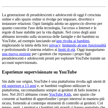
La generazione di preadolescenti e adolescenti di oggi è cresciuta
online e allo spazio online si rivolge per imparare, divertirsi e
instaurare relazioni. Ogni famiglia adotta un approccio diverso per
quanto concerne l'uso della tecnologia, l'accesso a Internet e le
regole di base stabilite per la vita digitale. Nel corso degli anni
abbiamo investito sulla sicurezza delle famiglie e dei bambini su
YouTube, ad esempio lanciando un'
app rivolta ai bambini
,
migliorando la tutela della loro
privacy
,
limitando alcune funzionalità
e perfezionando il sistema relativo ai
limiti di età
. Oggi inauguriamo
una nuova opzione
per i genitori che reputano i propri figli
preadolescenti e adolescenti pronti per esplorare YouTube tramite un
account supervisionato.
Esperienze supervisionate su YouTube
Sin dalle sue origini, YouTube è una piattaforma rivolta agli utenti di
età superiore a 13 anni
e, se bambini vogliono utilizzare la
piattaforma, raccomandiamo sempre ai genitori di farlo insieme a
loro. Nel 2015 abbiamo creato
YouTube Kids
, uno spazio che
consente ai bambini di approfondire i propri interessi in maniera più
sicura, fornendo al contempo strumenti di controllo ai genitori. Col
tempo, però, i genitori e i bambini più grandi ci hanno segnalato che