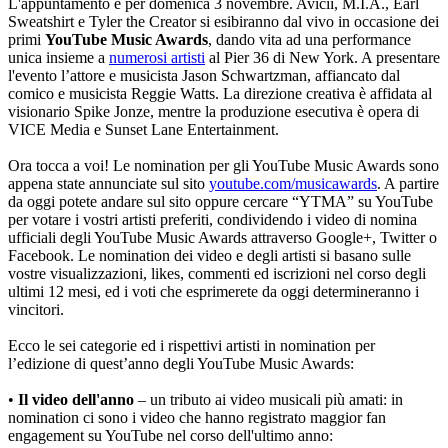
L'appuntamento è per domenica 3 novembre. Avicii, M.I.A., Earl
Sweatshirt e Tyler the Creator si esibiranno dal vivo in occasione dei
primi
YouTube Music Awards
, dando vita ad una performance
unica insieme a
numerosi artisti
al Pier 36 di New York. A presentare
l'evento l’attore e musicista Jason Schwartzman, affiancato dal
comico e musicista Reggie Watts. La direzione creativa è affidata al
visionario Spike Jonze, mentre la produzione esecutiva è opera di
VICE Media e Sunset Lane Entertainment.
Ora tocca a voi! Le nomination per gli YouTube Music Awards sono
appena state annunciate sul sito
youtube.com/musicawards
. A partire
da oggi potete andare sul sito oppure cercare “YTMA” su YouTube
per votare i vostri artisti preferiti, condividendo i video di nomina
ufficiali degli YouTube Music Awards attraverso Google+, Twitter o
Facebook. Le nomination dei video e degli artisti si basano sulle
vostre visualizzazioni, likes, commenti ed iscrizioni nel corso degli
ultimi 12 mesi, ed i voti che esprimerete da oggi determineranno i
vincitori.
Ecco le sei categorie ed i rispettivi artisti in nomination per
l’edizione di quest’anno degli YouTube Music Awards:
•
Il video dell'anno
– un tributo ai video musicali più amati: in
nomination ci sono i video che hanno registrato maggior fan
engagement su YouTube nel corso dell'ultimo anno: