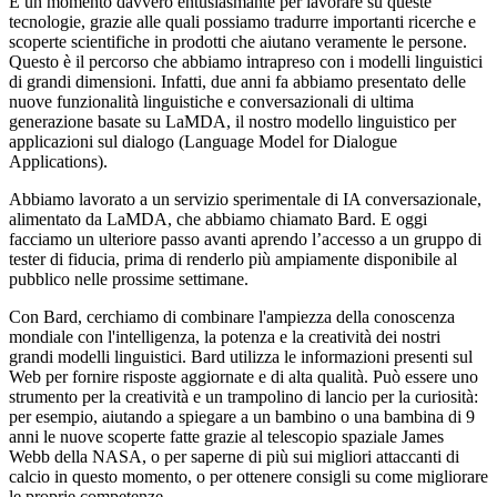
È un momento davvero entusiasmante per lavorare su queste
tecnologie, grazie alle quali possiamo tradurre importanti ricerche e
scoperte scientifiche in prodotti che aiutano veramente le persone.
Questo è il percorso che abbiamo intrapreso con i modelli linguistici
di grandi dimensioni. Infatti, due anni fa abbiamo presentato delle
nuove funzionalità linguistiche e conversazionali di ultima
generazione basate su LaMDA, il nostro modello linguistico per
applicazioni sul dialogo (Language Model for Dialogue
Applications).
Abbiamo lavorato a un servizio sperimentale di IA conversazionale,
alimentato da LaMDA, che abbiamo chiamato Bard. E oggi
facciamo un ulteriore passo avanti aprendo l’accesso a un gruppo di
tester di fiducia, prima di renderlo più ampiamente disponibile al
pubblico nelle prossime settimane.
Con Bard, cerchiamo di combinare l'ampiezza della conoscenza
mondiale con l'intelligenza, la potenza e la creatività dei nostri
grandi modelli linguistici. Bard utilizza le informazioni presenti sul
Web per fornire risposte aggiornate e di alta qualità. Può essere uno
strumento per la creatività e un trampolino di lancio per la curiosità:
per esempio, aiutando a spiegare a un bambino o una bambina di 9
anni le nuove scoperte fatte grazie al telescopio spaziale James
Webb della NASA, o per saperne di più sui migliori attaccanti di
calcio in questo momento, o per ottenere consigli su come migliorare
le proprie competenze.