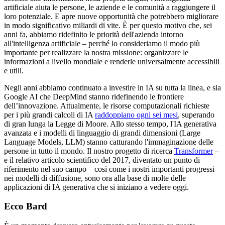
artificiale aiuta le persone, le aziende e le comunità a raggiungere il
loro potenziale. E apre nuove opportunità che potrebbero migliorare
in modo significativo miliardi di vite. È per questo motivo che, sei
anni fa, abbiamo ridefinito le priorità dell'azienda intorno
all'intelligenza artificiale – perché lo consideriamo il modo più
importante per realizzare la nostra missione: organizzare le
informazioni a livello mondiale e renderle universalmente accessibili
e utili.
Negli anni abbiamo continuato a investire in IA su tutta la linea, e sia
Google AI che DeepMind stanno ridefinendo le frontiere
dell’innovazione. Attualmente, le risorse computazionali richieste
per i più grandi calcoli di IA
raddoppiano ogni sei mesi
, superando
di gran lunga la Legge di Moore. Allo stesso tempo, l'IA generativa
avanzata e i modelli di linguaggio di grandi dimensioni (Large
Language Models, LLM) stanno catturando l'immaginazione delle
persone in tutto il mondo. Il nostro progetto di ricerca
Transformer
–
e il relativo articolo scientifico del 2017, diventato un punto di
riferimento nel suo campo – così come i nostri importanti progressi
nei modelli di diffusione, sono ora alla base di molte delle
applicazioni di IA generativa che si iniziano a vedere oggi.
Ecco Bard