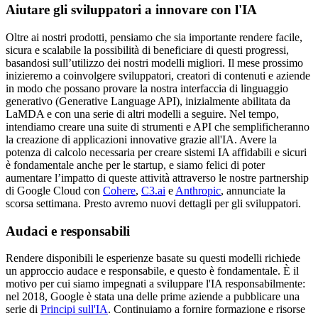
formati semplici, in modo da avere un quadro generale, per poi
Aiutare gli sviluppatori a innovare con l'IA
esplorare più in dettaglio.
Oltre ai nostri prodotti, pensiamo che sia importante rendere facile,
sicura e scalabile la possibilità di beneficiare di questi progressi,
basandosi sull’utilizzo dei nostri modelli migliori. Il mese prossimo
inizieremo a coinvolgere sviluppatori, creatori di contenuti e aziende
in modo che possano provare la nostra interfaccia di linguaggio
generativo (Generative Language API), inizialmente abilitata da
LaMDA e con una serie di altri modelli a seguire. Nel tempo,
intendiamo creare una suite di strumenti e API che semplificheranno
la creazione di applicazioni innovative grazie all'IA. Avere la
potenza di calcolo necessaria per creare sistemi IA affidabili e sicuri
è fondamentale anche per le startup, e siamo felici di poter
aumentare l’impatto di queste attività attraverso le nostre partnership
di Google Cloud con
Cohere
,
C3.ai
e
Anthropic
, annunciate la
scorsa settimana. Presto avremo nuovi dettagli per gli sviluppatori.
Audaci e responsabili
Rendere disponibili le esperienze basate su questi modelli richiede
un approccio audace e responsabile, e questo è fondamentale. È il
motivo per cui siamo impegnati a sviluppare l'IA responsabilmente:
nel 2018, Google è stata una delle prime aziende a pubblicare una
serie di
Principi sull'IA
. Continuiamo a fornire formazione e risorse