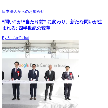
日本法人からのお知らせ
“問い” が “当たり前” に変わり、新たな問いが生
まれる: 四半世紀の変革
By Sundar Pichai