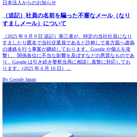
日本法人からのお知らせ
（追記）社員の名前を騙った不審なメール（なり
すましメール）について
（2025 年 9 月 9 日 追記）第三者が、特定の当社社員になり
すましたり匿名で当社従業員であると詐称して各方面へ虚偽
の連絡を行う事案が継続しております。Google や個人を攻
撃し、関係各位に不当な影響を及ぼすなどの悪質なものであ
り、Google は引き続き警察当局に相談し真摯に対応してお
ります。(2025 年 6 月 10 日）…
By Google Japan