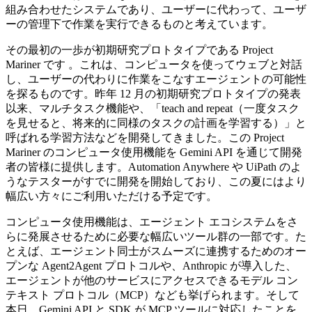
組み合わせたシステムであり、ユーザーに代わって、ユーザ
ーの管理下で作業を実行できるものと考えています。
その最初の一歩が初期研究プロトタイプである Project
Mariner です 。これは、コンピュータを使ってウェブと対話
し、ユーザーの代わりに作業をこなすエージェントの可能性
を探るものです。昨年 12 月の初期研究プロトタイプの発表
以来、マルチタスク機能や、「teach and repeat（一度タスク
を見せると、将来的に同様のタスクの計画を学習する）」と
呼ばれる学習方法などを開発してきました。この Project
Mariner のコンピュータ使用機能を Gemini API を通じて開発
者の皆様に提供します。Automation Anywhere や UiPath のよ
うなテスターがすでに開発を開始しており、この夏にはより
幅広い方々にご利用いただける予定です。
コンピュータ使用機能は、エージェント エコシステムをさ
らに発展させるために必要な幅広いツール群の一部です。た
とえば、エージェント同士がスムーズに連携するためのオー
プンな Agent2Agent プロトコルや、Anthropic が導入した、
エージェントが他のサービスにアクセスできるモデル コン
テキスト プロトコル（MCP）なども挙げられます。そして
本日、Gemini API と SDK が MCP ツールに対応したことを