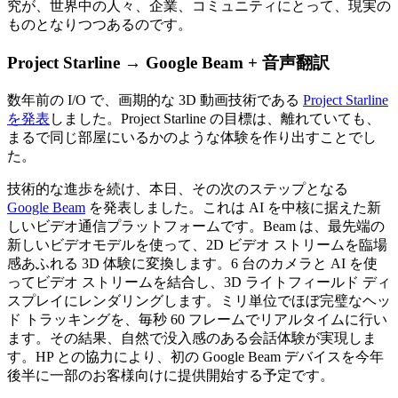
究が、世界中の人々、企業、コミュニティにとって、現実の
ものとなりつつあるのです。
Project Starline → Google Beam + 音声翻訳
数年前の I/O で、画期的な 3D 動画技術である
Project Starline
を発表
しました。Project Starline の目標は、離れていても、
まるで同じ部屋にいるかのような体験を作り出すことでし
た。
技術的な進歩を続け、本日、その次のステップとなる
Google Beam
を発表しました。これは AI を中核に据えた新
しいビデオ通信プラットフォームです。Beam は、最先端の
新しいビデオモデルを使って、2D ビデオ ストリームを臨場
感あふれる 3D 体験に変換します。6 台のカメラと AI を使
ってビデオ ストリームを結合し、3D ライトフィールド ディ
スプレイにレンダリングします。ミリ単位でほぼ完璧なヘッ
ド トラッキングを、毎秒 60 フレームでリアルタイムに行い
ます。その結果、自然で没入感のある会話体験が実現しま
す。HP との協力により、初の Google Beam デバイスを今年
後半に一部のお客様向けに提供開始する予定です。