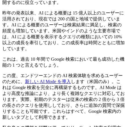
開するのに役立っています。
昨年の発表以来、AI による概要は 15 億人以上のユーザーに
活用されており、現在では 200 の国と地域で提供していま
す。AI による概要のユーザーは検索結果に満足し、検索の
頻度も増加しています。米国やインドのような主要市場で
は、AI による概要を表示するクエリの種類においての 10%
以上の成長を牽引しており、この成長率は時間とともに増加
しています。
これは、過去 10 年間で Google 検索において最も成功した機
能の 1 つと言えるでしょう。
この度、エンドツーエンドの AI 検索体験を求めるユーザー
のために、
新しい AI Mode を導入
します（米国のみ）。こ
れは Google 検索を完全に再構築するものです。AI Mode は
より高度な推論により、より長く複雑なクエリに対応してお
ります。実際、初期のテスターは従来の検索の 2 倍から 3 倍
の長さのクエリを使用ししており、さらに追加の質問で深掘
りすることも可能です。これらはすべて、Google 検索内の
新しいタブとして利用できます。