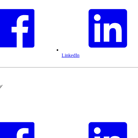
LinkedIn
グ