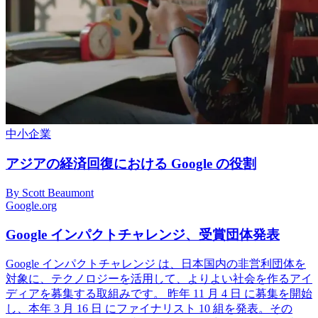
中小企業
アジアの経済回復における Google の役割
By Scott Beaumont
Google.org
Google インパクトチャレンジ、受賞団体発表
Google インパクトチャレンジ は、日本国内の非営利団体を
対象に、テクノロジーを活用して、よりよい社会を作るアイ
ディアを募集する取組みです。 昨年 11 月 4 日 に募集を開始
し、本年 3 月 16 日 にファイナリスト 10 組を発表。その