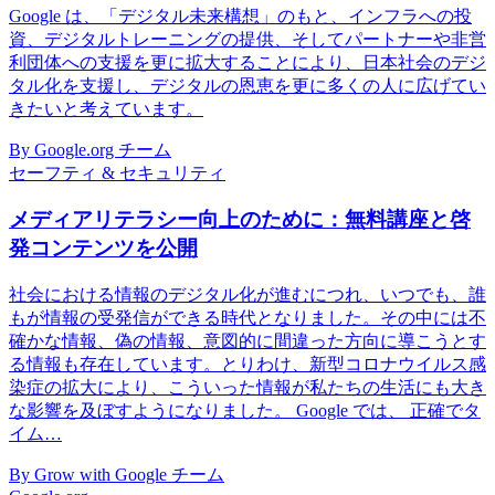
Google は、「デジタル未来構想」のもと、インフラへの投
資、デジタルトレーニングの提供、そしてパートナーや非営
利団体への支援を更に拡大することにより、日本社会のデジ
タル化を支援し、デジタルの恩恵を更に多くの人に広げてい
きたいと考えています。
By Google.org チーム
セーフティ & セキュリティ
メディアリテラシー向上のために：無料講座と啓
発コンテンツを公開
社会における情報のデジタル化が進むにつれ、いつでも、誰
もが情報の受発信ができる時代となりました。その中には不
確かな情報、偽の情報、意図的に間違った方向に導こうとす
る情報も存在しています。とりわけ、新型コロナウイルス感
染症の拡大により、こういった情報が私たちの生活にも大き
な影響を及ぼすようになりました。 Google では、 正確でタ
イム…
By Grow with Google チーム