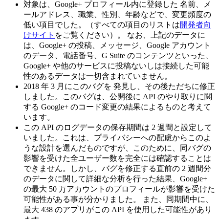
対象は、Google+ プロフィール内に登録した 名前、メ
ールアドレス、職業、性別、年齢などで、変更頻度の
低い項目でした。（すべての項目のリストは
開発者向
けサイト
をご覧ください）。 なお、上記のデータに
は、Google+ の投稿、メッセージ、Google アカウント
のデータ、電話番号、G Suite のコンテンツといった、
Google+ や他のサービスに投稿ないしは接続した可能
性のあるデータは一切含まれていません。
2018 年 3 月にこのバグを 発見し、その後ただちに修正
しました。このバグは、公開後に API のやり取りに関
する Google+ のコード変更の結果によるものと考えて
います。
この API のログデータの保存期間は 2 週間と設定して
いました。これは、プライバシーへの配慮からこのよ
うな設計を選んだものですが、このために、同バグの
影響を受けた全ユーザー数を完全には確認することは
できません。しかし、バグを修正する直前の 2 週間分
のデータに関して詳細な分析を行った結果、Google+
の最大 50 万アカウントのプロフィールが影響を受けた
可能性がある事が分かりました。 また、同期間中に、
最大 438 のアプリがこの API を使用した可能性があり