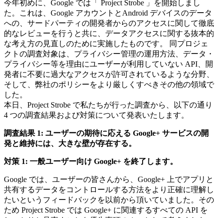
今年初めに、Google では「 Project Strobe 」を開始しまし
た。これは、Google アカウントとAndroid デバイスのデータ
への、サードパーティの開発者からのアクセスに関して徹底
的なレビューを行うと共に、データアクセスに関する抜本的
な考え方の見直しのために実施したものです。 同プロジェ
クトの調査対象は、プライバシー管理の運用方法、データ・
プライバシー等を理由にユーザーが利用していない API、開
発者に不要に過大なアクセスが許可されているような分野、
そして、弊社のポリシーをより厳しくすべきその他の領域で
した。
本日、Project Strobe で私たちが行った調査から、以下の通り
4 つの調査結果および対策について発表いたします。
調査結果 1: ユーザーの期待に応える Google+ サービスの開
発と維持には、大きな壁が存在する。
対策 1: 一般ユーザー向け Google+ を終了します。
Google では、ユーザーの皆さんから、Google+ 上でアプリと
共有するデータをコントロールする方法をより正確に理解し
たいというフィードバックを以前から頂いていました。その
ため Project Strobe では Google+ に関連するすべての API を