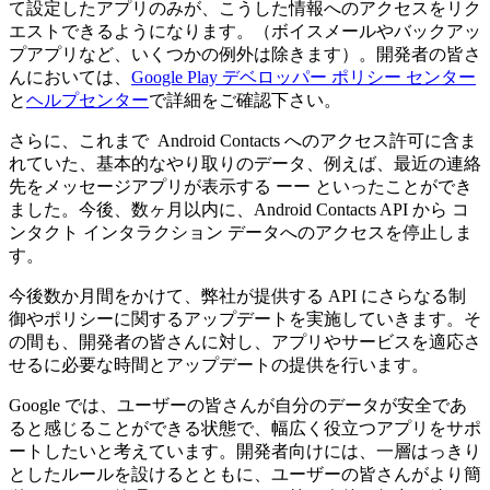
て設定したアプリのみが、こうした情報へのアクセスをリク
エストできるようになります。（ボイスメールやバックアッ
プアプリなど、いくつかの例外は除きます）。開発者の皆さ
んにおいては、
Google Play デベロッパー ポリシー センター
と
ヘルプセンター
で詳細をご確認下さい。
さらに、これまで Android Contacts へのアクセス許可に含ま
れていた、基本的なやり取りのデータ、例えば、最近の連絡
先をメッセージアプリが表示する ーー といったことができ
ました。今後、数ヶ月以内に、Android Contacts API から コ
ンタクト インタラクション データへのアクセスを停止しま
す。
今後数か月間をかけて、弊社が提供する API にさらなる制
御やポリシーに関するアップデートを実施していきます。そ
の間も、開発者の皆さんに対し、アプリやサービスを適応さ
せるに必要な時間とアップデートの提供を行います。
Google では、ユーザーの皆さんが自分のデータが安全であ
ると感じることができる状態で、幅広く役立つアプリをサポ
ートしたいと考えています。開発者向けには、一層はっきり
としたルールを設けるとともに、ユーザーの皆さんがより簡