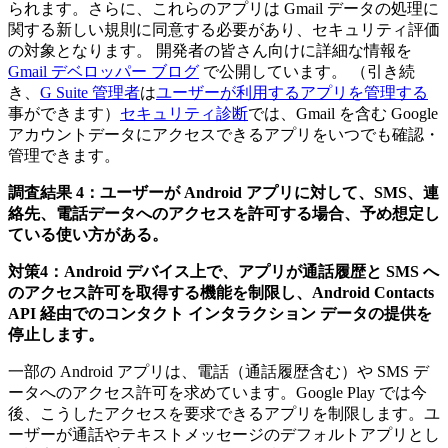
られます。さらに、これらのアプリは Gmail データの処理に
関する新しい規則に同意する必要があり、セキュリティ評価
の対象となります。 開発者の皆さん向けに詳細な情報を
Gmail デベロッパー ブログ
で公開しています。 （引き続
き、
G Suite 管理者
は
ユーザーが利用するアプリを管理する
事ができます）
セキュリティ診断
では、Gmail を含む Google
アカウントデータにアクセスできるアプリをいつでも確認・
管理できます。
調査結果 4：ユーザーが Android アプリに対して、SMS、連
絡先、電話データへのアクセスを許可する場合、予め想定し
ている使い方がある。
対策4：Android デバイス上で、アプリが通話履歴と SMS へ
のアクセス許可を取得する機能を制限し、Android Contacts
API 経由でのコンタクト インタラクション データの提供を
停止します。
一部の Android アプリは、電話（通話履歴含む）や SMS デ
ータへのアクセス許可を求めています。Google Play では今
後、こうしたアクセスを要求できるアプリを制限します。ユ
ーザーが通話やテキストメッセージのデフォルトアプリとし