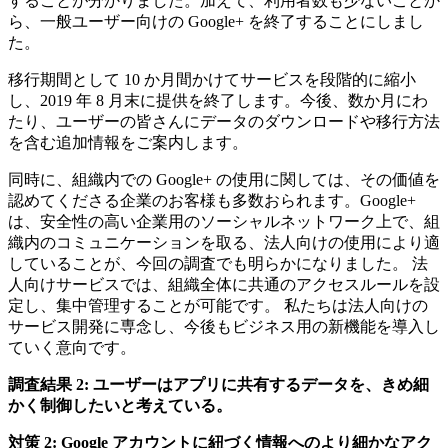
することが分かりました。加えて、利用者数も少ないことか
ら、一般ユーザー向けの Google+ を終了することにしまし
た。
移行期間として 10 か月間かけてサービスを段階的に縮小
し、2019 年 8 月末に提供を終了します。今後、数か月にわ
たり、ユーザーの皆さんにデータのダウンロードや移行方法
を含む追加情報をご案内します。
同時に、組織内での Google+ の使用に関しては、その価値を
認めてくださる企業のお客様も多数おられます。Google+
は、安全性の高い企業用のソーシャルネットワーク上で、組
織内のコミュニケーションを取る、法人向けの使用により適
していることが、今回の調査でも明らかになりました。 法
人向けサービスでは、組織全体に共通のアクセスルールを設
定し、集中管理することが可能です。 私たちは法人向けの
サービス開発に専念し、今後もビジネス用の新機能を導入し
ていく意向です。
調査結果 2: ユーザーはアプリに共有するデータを、きめ細
かく制御したいと考えている。
対策 2: Google アカウントに紐づく情報へのより細かなアク