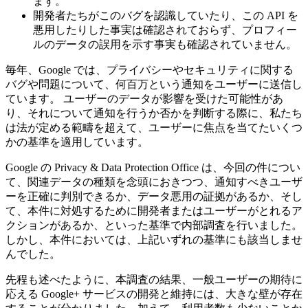
ます。
開発者たちがこのバグを認識していたり、この API を
悪用したりした事実は確認されておらず、プロフィー
ルのデータの誤用を示す事実も確認されていません。
毎年、Google では、プライバシーやセキュリティに関する
バグや問題について、何百万という通知をユーザーに送信し
ています。 ユーザーのデータが影響を受けた可能性があ
り、それについて通知を行うか否かを判断する際に、私たち
は法が定める範疇を超えて、ユーザーに焦点を当てたいくつ
かの基準を適用しています。
Google の Privacy & Data Protection Office は、今回の件につい
て、関連データの種類を念頭におきつつ、通知すべきユーザ
ーを正確に判別できるか、データ悪用の証拠があるか、そし
て、本件に対処するために開発者またはユーザーがとれるア
クションがあるか、といった基準で内部調査を行いました。
しかし、本件においては、上記いずれの基準にも該当しませ
んでした。
先程も述べたように、本調査の結果、一般ユーザーの期待に
応える Google+ サービスの開発と維持には、大きな壁が存在