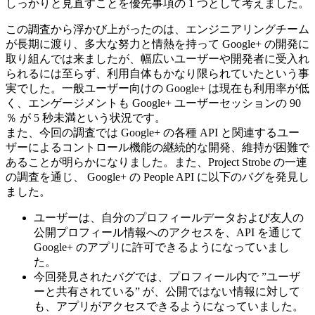
しっかりと見直すことを優先事項の 1 つとして考えました。
この調査から浮かび上がったのは、エンジニアリングチーム
が長期に渡り、多大な努力と情熱を持って Google+ の開発に
取り組んでは来ましたが、幅広いユーザーや開発者に受入れ
られるには至らず、利用自体もかなり限られていたという事
実でした。一般ユーザー向けの Google+ は現在も利用率が低
く、エンゲージメントも Google+ ユーザーセッションの 90
％ が 5 秒未満という状況です。
また、今回の調査では Google+ の各種 API と関連するユー
ザーによるコントロール機能の継続的な開発、維持が困難で
あることが明らかになりました。また、Project Strobe の一連
の調査を通じ、 Google+ の People API に以下のバグを発見し
ました。
ユーザーは、自分のプロフィールデータおよび友人の
公開プロフィール情報へのアクセスを、API を通じて
Google+ のアプリに許可できるようになっていまし
た。
今回発見されたバグでは、プロフィール内で ”ユーザ
ーと共有されている” が、公開ではない情報に対して
も、アプリがアクセスできるようになっていました。