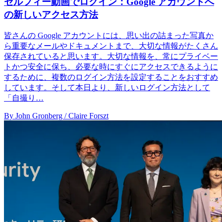
セルフィー動画でログイン：Google アカウントへ
の新しいアクセス方法
皆さんの Google アカウントには、思い出の詰まった写真か
ら重要なメールやドキュメントまで、大切な情報がたくさん
保存されていると思います。大切な情報を、常にプライベー
トかつ安全に保ち、必要な時にすぐにアクセスできるように
するために、複数のログイン方法を設定することをおすすめ
しています。そして本日より、新しいログイン方法として
「自撮り…
By John Gronberg / Claire Forszt