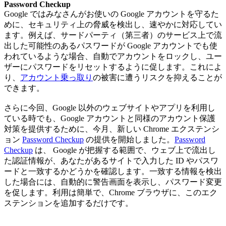
Password Checkup
Google ではみなさんがお使いの Google アカウントを守るた
めに、セキュリティ上の脅威を検出し、速やかに対応してい
ます。例えば、サードパーティ（第三者）のサービス上で流
出した可能性のあるパスワードが Google アカウントでも使
われているような場合、自動でアカウントをロックし、ユー
ザーにパスワードをリセットするように促します。これによ
り、
アカウント乗っ取り
の被害に遭うリスクを抑えることが
できます。
さらに今回、Google 以外のウェブサイトやアプリを利用し
ている時でも、Google アカウントと同様のアカウント保護
対策を提供するために、今月、新しい Chrome エクステンシ
ョン
Password Checkup
の提供を開始しました。
Password
Checkup
は、 Google が把握する範囲で、ウェブ上で流出し
た認証情報が、あなたがあるサイトで入力した ID やパスワ
ードと一致するかどうかを確認します。一致する情報を検出
した場合には、自動的に警告画面を表示し、パスワード変更
を促します。利用は簡単で、Chrome ブラウザに、このエク
ステンションを追加するだけです。