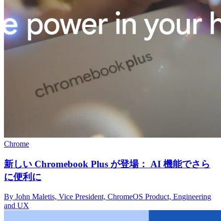
Chrome
新しい Chromebook Plus が登場： AI 機能でさら
に便利に
By John Maletis, Vice President, ChromeOS Product, Engineering
and UX