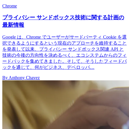
Chrome
プライバシー サンドボックス技術に関する計画の
最新情報
Google は、Chrome でユーザーがサードパーティ Cookie を選
択できるようにするという現在のアプローチを維持すること
を発表して以来、プライバシー サンドボックス関連 API と
技術の今後の方向性を決めるべく、エコシステムからのフィ
ードバックを集めてきました。そして、そうしたフィードバ
ックを通じて、何がビジネス、デベロッパ…
By Anthony Chavez