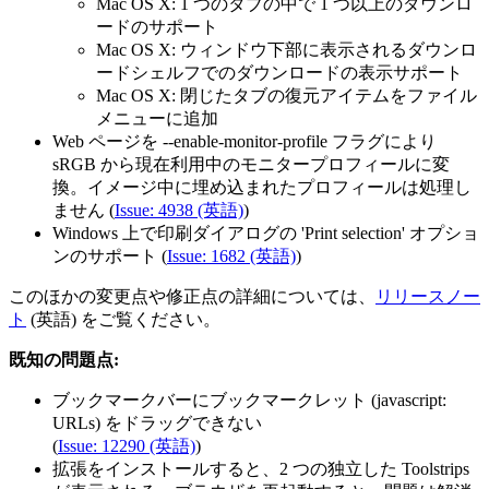
Mac OS X: 1 つのタブの中で 1 つ以上のダウンロ
ードのサポート
Mac OS X: ウィンドウ下部に表示されるダウンロ
ードシェルフでのダウンロードの表示サポート
Mac OS X: 閉じたタブの復元アイテムをファイル
メニューに追加
Web ページを --enable-monitor-profile フラグにより
sRGB から現在利用中のモニタープロフィールに変
換。イメージ中に埋め込まれたプロフィールは処理し
ません (
Issue: 4938 (英語)
)
Windows 上で印刷ダイアログの 'Print selection' オプショ
ンのサポート (
Issue: 1682 (英語)
)
このほかの変更点や修正点の詳細については、
リリースノー
ト
(英語) をご覧ください。
既知の問題点:
ブックマークバーにブックマークレット (javascript:
URLs) をドラッグできない
(
Issue: 12290 (英語)
)
拡張をインストールすると、2 つの独立した Toolstrips