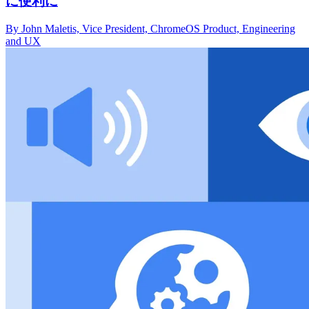
に便利に
By John Maletis, Vice President, ChromeOS Product, Engineering
and UX