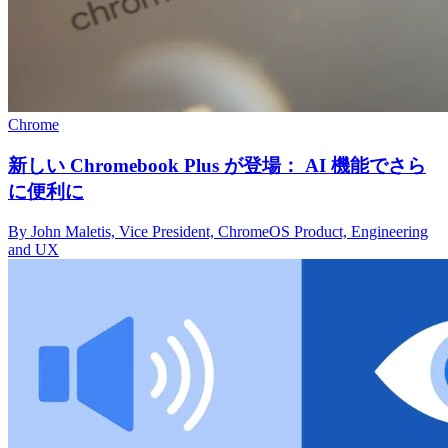
Chrome
新しい Chromebook Plus が登場： AI 機能でさら
に便利に
By John Maletis, Vice President, ChromeOS Product, Engineering
and UX