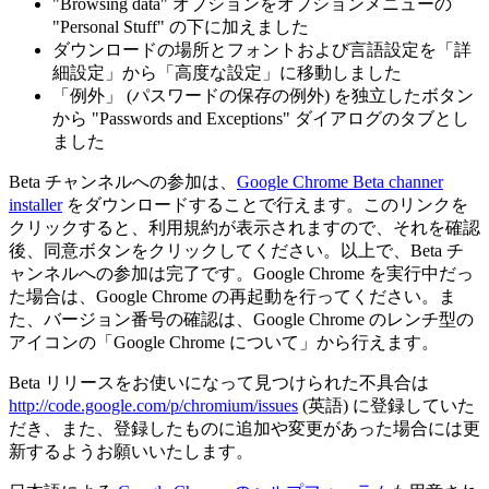
"Browsing data" オプションをオプションメニューの
"Personal Stuff" の下に加えました
ダウンロードの場所とフォントおよび言語設定を「詳
細設定」から「高度な設定」に移動しました
「例外」 (パスワードの保存の例外) を独立したボタン
から "Passwords and Exceptions" ダイアログのタブとし
ました
Beta チャンネルへの参加は、
Google Chrome Beta channer
installer
をダウンロードすることで行えます。このリンクを
クリックすると、利用規約が表示されますので、それを確認
後、同意ボタンをクリックしてください。以上で、Beta チ
ャンネルへの参加は完了です。Google Chrome を実行中だっ
た場合は、Google Chrome の再起動を行ってください。ま
た、バージョン番号の確認は、Google Chrome のレンチ型の
アイコンの「Google Chrome について」から行えます。
Beta リリースをお使いになって見つけられた不具合は
http://code.google.com/p/chromium/issues
(英語) に登録していた
だき、また、登録したものに追加や変更があった場合には更
新するようお願いいたします。