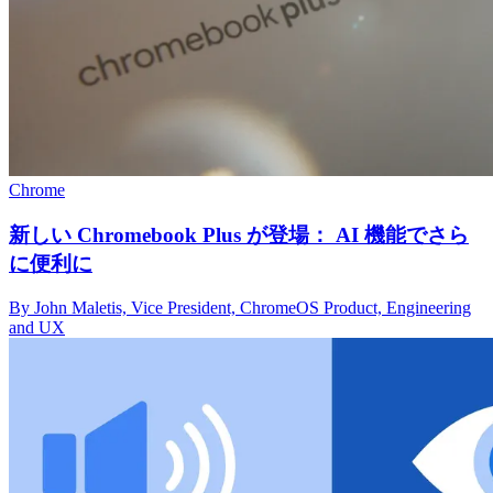
Chrome
新しい Chromebook Plus が登場： AI 機能でさら
に便利に
By John Maletis, Vice President, ChromeOS Product, Engineering
and UX