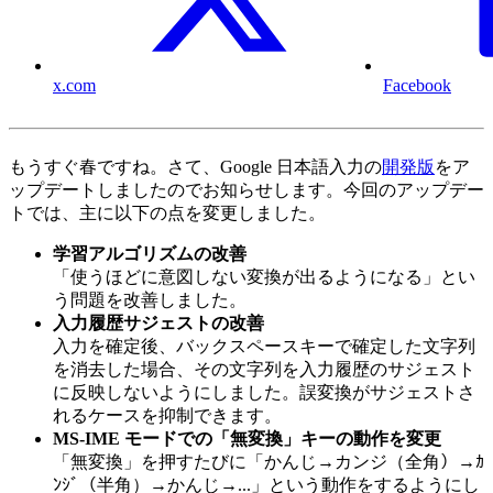
x.com
Facebook
もうすぐ春ですね。さて、Google 日本語入力の
開発版
をア
ップデートしましたのでお知らせします。今回のアップデー
トでは、主に以下の点を変更しました。
学習アルゴリズムの改善
「使うほどに意図しない変換が出るようになる」とい
う問題を改善しました。
入力履歴サジェストの改善
入力を確定後、バックスペースキーで確定した文字列
を消去した場合、その文字列を入力履歴のサジェスト
に反映しないようにしました。誤変換がサジェストさ
れるケースを抑制できます。
MS-IME モードでの「無変換」キーの動作を変更
「無変換」を押すたびに「かんじ→カンジ（全角）→ｶ
ﾝｼﾞ（半角）→かんじ→...」という動作をするようにし