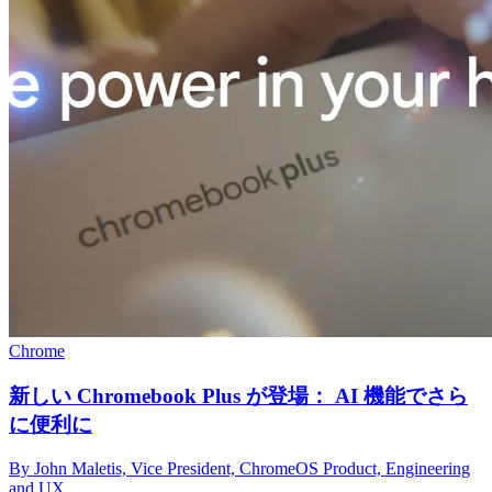
Chrome
新しい Chromebook Plus が登場： AI 機能でさら
に便利に
By John Maletis, Vice President, ChromeOS Product, Engineering
and UX