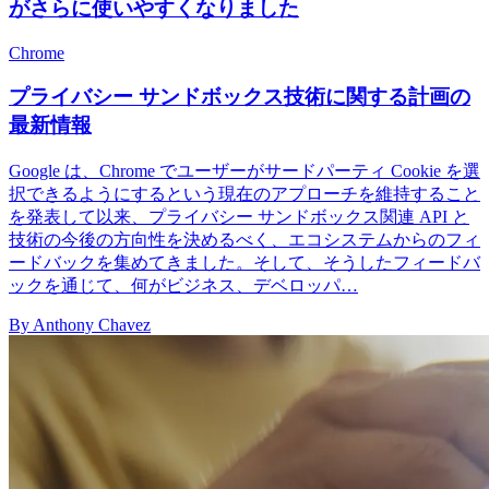
がさらに使いやすくなりました
Chrome
プライバシー サンドボックス技術に関する計画の
最新情報
Google は、Chrome でユーザーがサードパーティ Cookie を選
択できるようにするという現在のアプローチを維持すること
を発表して以来、プライバシー サンドボックス関連 API と
技術の今後の方向性を決めるべく、エコシステムからのフィ
ードバックを集めてきました。そして、そうしたフィードバ
ックを通じて、何がビジネス、デベロッパ…
By Anthony Chavez