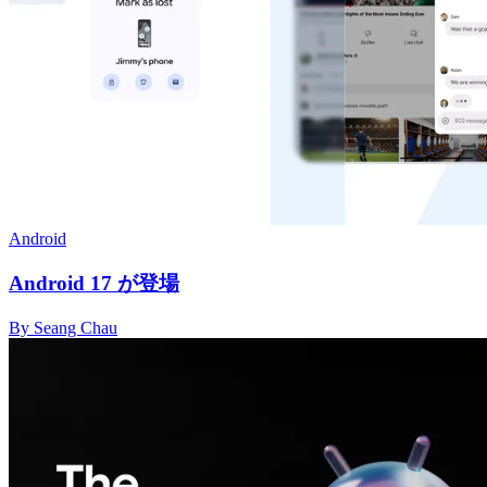
Android
Android 17 が登場
By Seang Chau