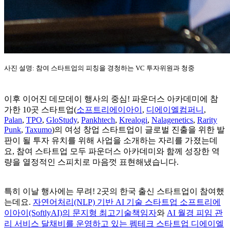
사진 설명: 참여 스타트업의 피칭을 경청하는 VC 투자위원과 청중
이후 이어진 데모데이 행사의 중심! 파운더스 아카데미에 참
가한 10곳 스타트업(
소프트리에이아이
,
디에이엘컴퍼니
,
Palan
,
TPO
,
GloStudy
,
Pankhtech
,
Krealogi
,
Nalagenetics
,
Rarity
Punk
,
Taxumo
)의 여성 창업 스타트업이 글로벌 진출을 위한 발
판이 될 투자 유치를 위해 사업을 소개하는 자리를 가졌는데
요, 참여 스타트업 모두 파운더스 아카데미와 함께 성장한 역
량을 열정적인 스피치로 마음껏 표현해냈습니다.
특히 이날 행사에는 무려! 2곳의 한국 출신 스타트업이 참여했
는데요.
자연어처리(NLP) 기반 AI 기술 스타트업 소프트리에
이아이(SoftlyAI)의 문지형 최고기술책임자
와
AI 월경 피임 관
리 서비스 달채비를 운영하고 있는 펨테크 스타트업 디에이엘