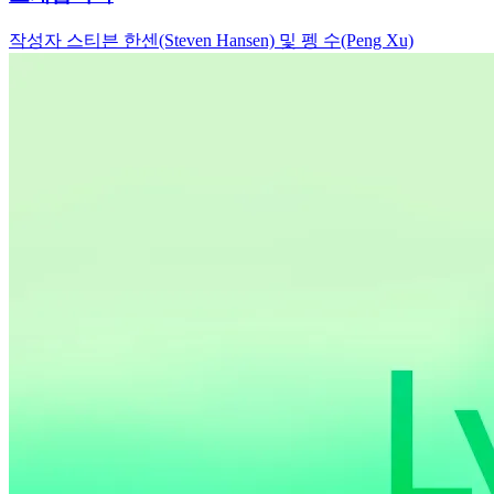
작성자 스티븐 한센(Steven Hansen) 및 펭 수(Peng Xu)