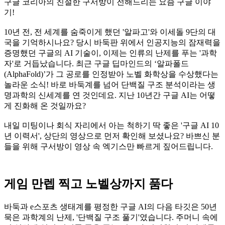
구글 코리아의 친절한 구서방이 전해드리는 요즘 구글 이야
기!
10년 전, 전 세계를 숨죽이게 했던 '알파고'와 이세돌 9단의 대
국을 기억하시나요? 당시 바둑판 위에서 인공지능의 잠재력을
증명했던 구글의 AI 기술이, 이제는 인류의 난제를 푸는 '과학
자'로 거듭났습니다. 최근 구글 딥마인드의 ‘알파폴드
(AlphaFold)’가 그 공로를 인정받아 노벨 화학상을 수상했다는
놀라운 소식! 바로 바둑계를 넘어 단백질 구조 분석이라는 생
명과학의 신세계를 연 것인데요. 지난 10년간 구글 AI는 어떻
게 진화해 온 것일까요?
내일 미팅이나 회식 자리에서 아는 척하기 딱 좋은 '구글 AI 10
년 이력서', 상단의 영상으로 먼저 확인해 보셨나요? 바쁘신 분
들을 위해 구서방이 영상 속 엑기스만 빠르게 짚어드립니다.
게임 만렙 찍고 노벨상까지 품다
바둑과 e스포츠 생태계를 평정한 구글 AI의 다음 타깃은 50년
묵은 과학계의 난제, '단백질 구조 풀기'였습니다. 주머니 속에