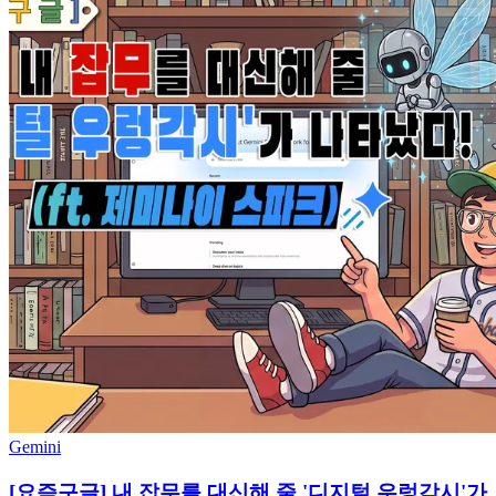
Gemini
[요즘구글] 내 잡무를 대신해 줄 '디지털 우렁각시'가