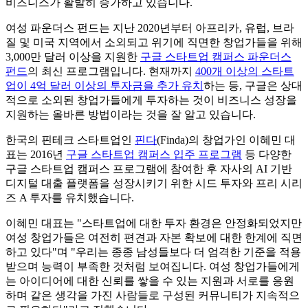
비즈니스가 활발히 증가하고 있습니다.
여성 파운더스 펀드는 지난 2020년부터 아프리카, 유럽, 브라
질 및 미국 지역에서 소외되고 위기에 직면한 창업가들을 위해
3,000만 달러 이상을 지원한
구글 스타트업 캠퍼스 파운더스
펀드
의 최신 프로그램입니다. 현재까지
400개 이상의 스타트
업이 4억 달러 이상의 투자금을 추가 유치
하는 등, 구글은 상대
적으로 소외된 창업가들에게 투자하는 것이 비즈니스 성장을
지원하는 올바른 방법이라는 것을 잘 알고 있습니다.
한국의 핀테크 스타트업인
핀다
(Finda)의 창업가인 이혜민 대
표는 2016년
구글 스타트업 캠퍼스 입주 프로그램
등 다양한
구글 스타트업 캠퍼스 프로그램에 참여한 후 자사의 AI 기반
디지털 대출 플랫폼을 성장시키기 위한 시드 투자와 프리 시리
즈 A 투자를 유치했습니다.
이혜민 대표는 "스타트업에 대한 투자 환경은 안정화되었지만
여성 창업가들은 여전히 편견과 자본 확보에 대한 한계에 직면
하고 있다"며 "우리는 종종 남성들보다 더 엄격한 기준을 적용
받으며 능력이 부족한 것처럼 보여집니다. 여성 창업가들에게
는 아이디어에 대한 신뢰를 쌓을 수 있는 지원과 서로를 응원
하며 같은 생각을 가진 사람들로 구성된 커뮤니티가 지속적으