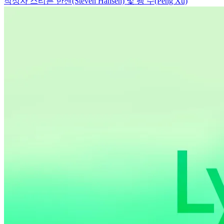
작성자 스티븐 한센(Steven Hansen) 및 펭 수(Peng Xu)