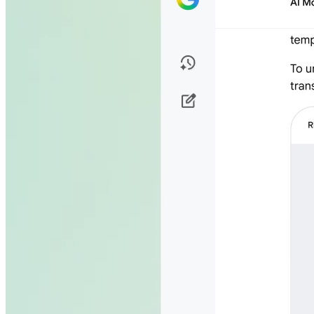
보세
코드
해보
요.
를
세
생성
요.
해
줍니
다.