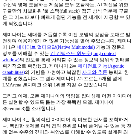
수십억 명에 도달하는 제품을 모두 포괄하는, AI 혁신을 위한
구글만의 차별화된 '풀 스택(full stack)' 접근 방식 덕분에 구글
은 그 어느 때보다 빠르게 첨단 기능을 전 세계에 제공할 수 있
게 되었습니다.
제미나이는 세대를 거듭할수록 이전 모델의 강점을 토대로 발
전하며 이용자에게 더 많은 가능성을 열어 주었습니다. 제미나
이 1은
네이티브 멀티모달(Native Multimodal)
기능과 장문의
정보를 이해할 수 있는
긴 컨텍스트 윈도우(long context
window)
의 진보를 통해 처리할 수 있는 정보의 범위와 형태를
획기적으로 확장했고, 제미나이 2는
에이전트 기능(Agentic
capabilities)
의 기반을 마련하고 복잡한
사고와 추론
능력의 한
계를 넓혔습니다. 그 결과 제미나이 2.5 프로는 6개월 넘게
LMArena 벤치마크 순위 1위를 지킬 수 있었습니다.
그리고 이제, 모든 제미나이의 역량을 집대성해 어떤 아이디어
든 실현할 수 있도록 돕는 가장 똑똑한 모델, 제미나이
3(Gemini 3)를 소개합니다.
제미나이 3는 창의적인 아이디어 속 미묘한 단서를 포착하거
나, 복잡한 문제를 여러 겹의 층위로 나눠 풀어낼 수 있는 등 전
례 없는 수준의 깊이와 뉘앙스를 이해할 수 있도록 설계된 최