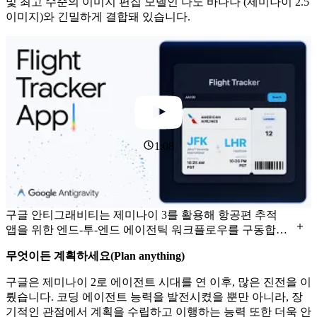
및 최고 수준의 이미지 편집 모델인 나노 바나나 (제미나이 2.5
해
습니
이미지)와 긴밀하게 결합돼 있습니다.
보세
다
.
요
.
1:08
구글 안티그래비티는 제미나이 3를 활용해 항공편 추적
앱을 위한 엔드-투-엔드 에이전틱 워크플로우를 구동합니
다. 에이전트는 브라우저 기반 컴퓨터를 활용해 애플리케
무엇이든 계획하세요(Plan anything)
이션을 스스로 계획하고, 코딩하며, 실행을 검증합니다.
구글은 제미나이 2로 에이전트 시대를 연 이후, 많은 진전을 이
뤘습니다. 코딩 에이전트 능력을 발전시켰을 뿐만 아니라, 장
기적인 관점에서 계획을 수립하고 이행하는 능력 또한 더욱 안