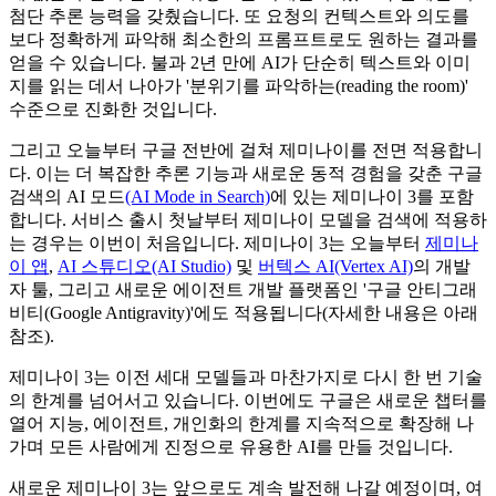
첨단 추론 능력을 갖췄습니다. 또 요청의 컨텍스트와 의도를
보다 정확하게 파악해 최소한의 프롬프트로도 원하는 결과를
얻을 수 있습니다. 불과 2년 만에 AI가 단순히 텍스트와 이미
지를 읽는 데서 나아가 '분위기를 파악하는(reading the room)'
수준으로 진화한 것입니다.
그리고 오늘부터 구글 전반에 걸쳐 제미나이를 전면 적용합니
다. 이는 더 복잡한 추론 기능과 새로운 동적 경험을 갖춘 구글
검색의 AI 모드
(AI Mode in Search)
에 있는 제미나이 3를 포함
합니다. 서비스 출시 첫날부터 제미나이 모델을 검색에 적용하
는 경우는 이번이 처음입니다. 제미나이 3는 오늘부터
제미나
이 앱
,
AI 스튜디오(AI Studio)
및
버텍스 AI(Vertex AI)
의 개발
자 툴, 그리고 새로운 에이전트 개발 플랫폼인 '구글 안티그래
비티(Google Antigravity)'에도 적용됩니다(자세한 내용은 아래
참조).
제미나이 3는 이전 세대 모델들과 마찬가지로 다시 한 번 기술
의 한계를 넘어서고 있습니다. 이번에도 구글은 새로운 챕터를
열어 지능, 에이전트, 개인화의 한계를 지속적으로 확장해 나
가며 모든 사람에게 진정으로 유용한 AI를 만들 것입니다.
새로운 제미나이 3는 앞으로도 계속 발전해 나갈 예정이며, 여