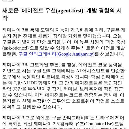
갖춘
임 플
사용
들고,
레트
새로운 '에이전트 우선(agent-first
)
' 개발 경험의 시
레이가
하면
분해
로
가능한
더
하고,
작
3D
SF 세
풍부
리믹
우주
계를
하고
스하
제미나이 3를 통해 모델의 지능이 가속화됨에 따라, 구글은 개
선
만들어
인터
며
여
발자 경험 전체를 새롭게 정의할 기회를 맞이했습니다. 오늘
게임
보시기
랙티
러분
구글은 개발자가 단순 코딩을 넘어, 더 높은 차원의 '과업 중심
을
를 바
브한
의 상
(task-oriented)'으로 일할 수 있게 해주는 새로운 에이전트 개발
코딩
랍니
웹
상을
플랫폼,
구글 안티그래비티(Google Antigravity)
를 선보입니다.
해
UI
다.
구
현실
보시
및
글 AI
제미나이 3의 고도화된 추론, 툴 활용, 에이전트 코딩 능력을
로 만
기를
앱을
스튜디
기반으로 하는 구글 안티그래비티는 AI 어시스턴트를 단순한
들어
바랍
바이
오에서
도구에서 능동적인 파트너로 격상시킵니다. 핵심 인터페이스
보세
니
브
바로
는 익숙한 AI IDE 형태지만, 그 안의 에이전트들은 독립적인
요
.
구
다.
코드
체험해
작업 공간을 부여받아 편집기, 터미널, 브라우저에 직접 접근
글 AI
구글
로
보세
할 수 있습니다. 이제 에이전트는 코드를 검증하는 동시에, 이
스튜
AI
만들
요
.
용자를 대신해 복잡한 엔드투엔드 소프트웨어 작업을 스스로
스튜
디오
수
계획하고 실행할 수 있습니다.
디오
에서
있습
에서
체험
제미나이 3 프로 외에도, 구글 안티그래비티는 브라우저 제어
니
바로
해 볼
에 특화된 최신 제미나이 2.5 컴퓨터 유즈(Computer Use) 모델
다.
체험
수 있