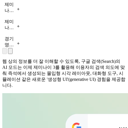
제미
나이
3는
제미
가족
나이
요리
3은
법을
경기
연구
배우
영상
논문
고
에
처럼
기록
대한
복잡
하는
웹 상의 정보를 더 잘 이해할 수 있도록, 구글 검색(Search)의
전문
한
데
AI 모드는 이제 제미나이 3를 활용해 이용자의 검색 의도에 맞
가
정보
도움
춰 즉석에서 생성되는 몰입형 시각 레이아웃, 대화형 도구, 시
수준
를
을
뮬레이션 같은 새로운 '생성형 UI'(generative UI) 경험을 제공합
의
분석
줍니
니다.
분석
하
다.
을
고,
제미
받아
상호
나이
실력
작용
캔버
을
가이
스
에
향상
드를
서
해
위한
확인