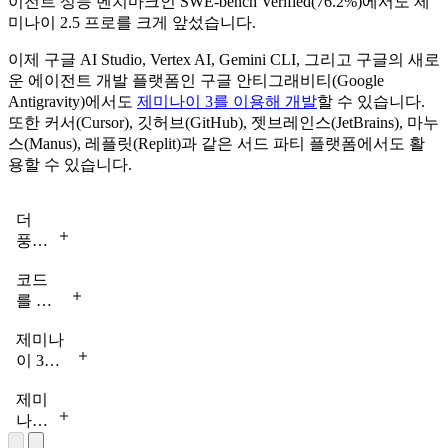
이전트 성능 벤치마크인 SWE-bench Verified(76.2%)에서도 제
미나이 2.5 프로를 크게 앞섰습니다.
이제 구글 AI Studio, Vertex AI, Gemini CLI, 그리고 구글의 새로
운 에이전트 개발 플랫폼인 구글 안티그래비티(Google
Antigravity)에서도
제미나이 3를 이용해 개발
할 수 있습니다.
또한 커서(Cursor), 깃허브(GitHub), 젯브레인스(JetBrains), 마누
스(Manus), 레플릿(Replit)과 같은 서드 파티 플랫폼에서도 활
용할 수 있습니다.
더
풍부
한
코드
시각
를 활
효과
용해
와
제미나
정교
향상
이 3를
한 3D
된
사용해
복셀
상호
제미
셰이더
(voxel)
작용
나이
(shader)
아트
을
로
3를
게
를 만