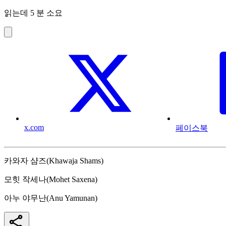
읽는데 5 분 소요
x.com
페이스북
카와자 샴즈(Khawaja Shams)
모힛 작세나(Mohet Saxena)
아누 야무난(Anu Yamunan)