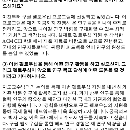
출처: Jeon et al. Measuring and Explaining the Inter-Cluster
으신가요?
Reliability of Multidimensional Projections, TVCG 2022
이전부터 구글 펠로우십 프로그램에 선정되고 싶었습니다. 이
(Proc. VIS 2021)
프로그램은 제가 지금까지 진행해 온 연구들을 하나의 주제로
정리하고, 앞으로 나아갈 연구 방향을 구체화할 수 있는 최적
의 기회라고 생각했습니다. 실제로 펠로우십 지원 후 참석한
ACM CHI 학회에서 제출 자료를 바탕으로 발표를 진행했고,
국내외 연구자들로부터 귀중한 피드백을 얻어 연구의 완성도
를 높일 수 있었습니다.
(3) 이번 펠로우십을 통해 어떤 연구 활동을 하고 싶으신지, 그
리고 펠로우십이 앞으로 연구 목표 달성에 어떤 도움을 줄 것
이라고 기대하시나요.
지도교수님과의 논의를 통해 이번 펠로우십 지원을 내년 해외
기관 방문 연구에 활용하고자 합니다. 과거 방문 연구를 통해
협력 연구의 중요성을 깨닫고 다양한 국내외 기관과의 협업을
진행해 왔습니다. 이 경험을 바탕으로 구글 펠로우십의 지원을
통해 국제 협력 네트워크를 더욱 확장하고자 합니다. 궁극적으
로 박사 과정 이후 국내에서 교수로서 연구를 지속하고 싶습니
다. 구글 펠로우십을 통한 해외 연구 경험은 제 연구 역량을 강
화하고 국제적인 시각을 넓히는 데 큰 도움이 될 것이라고 생