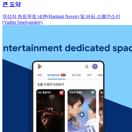
큰 도약
작성자 하트무트 네벤(Hartmut Neven) 및 바딤 스멜얀스키
(Vadim Smelyanskiy)