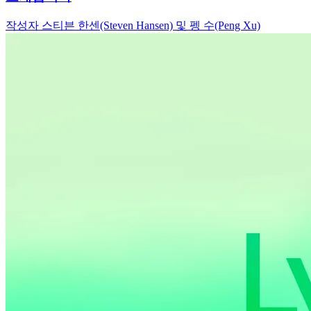
작성자 스티븐 한센(Steven Hansen) 및 펭 수(Peng Xu)