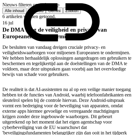
Nieuws filteren op onderwerp
Alle inhoud
Android
Gemini
Zoeken
6 artikelen worden getoond.
16 jul
De DMA mag de veiligheid en privacy van
Europeanen niet ondermijnen
De besluiten van vandaag dreigen cruciale privacy- en
veiligheidswaarborgen voor miljoenen Europeanen te ondermijnen.
We hebben herhaaldelijk oplossingen aangedragen om gebruikers te
beschermen en tegelijkertijd aan de doelstellingen van de DMA te
voldoen, maar deze uitspraken gaan voorbij aan het overvloedige
bewijs van schade voor gebruikers.
De realiteit is dat AI-assistenten nu al op een veilige manier toegang
hebben tot de functies van Android, waarbij telefoonfabrikanten een
sleutelrol spelen bij de controle hiervan. Deze Android-uitspraak
vormt een bedreiging voor de beveiliging van apparaten, omdat
externe apps hiermee gevoelige en verregaande machtigingen
krijgen zonder deze ingebouwde waarborgen. Dit gebeurt
uitgerekend op het moment dat het eigen agentschap voor
cyberbeveiliging van de EU waarschuwt dat
'beveiligingsfundamenten belangrijker zijn dan ooit in het tijdperk