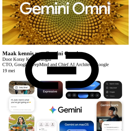
Maak kennis met Gemini Omni
Door
Koray Kavukcuoglu
CTO, Google DeepMind and Chief AI Architect, Google
19 mei