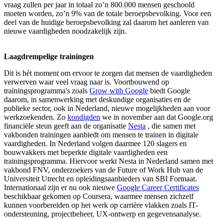
vraag zullen per jaar in totaal zo’n 800.000 mensen geschoold
moeten worden, zo’n 9% van de totale beroepsbevolking. Voor een
deel van de huidige beroepsbevolking zal daarom het aanleren van
nieuwe vaardigheden noodzakelijk zijn.
Laagdrempelige trainingen
Dit is hét moment om ervoor te zorgen dat mensen de vaardigheden
verwerven waar veel vraag naar is. Voortbouwend op
trainingsprogramma's zoals
Grow with Google
biedt Google
daarom, in samenwerking met deskundige organisaties en de
publieke sector, ook in Nederland, nieuwe mogelijkheden aan voor
werkzoekenden. Zo
kondigden
we in november aan dat Google.org
financiële steun geeft aan de organisatie
Nesta
, die samen met
vakbonden trainingen aanbiedt om mensen te trainen in digitale
vaardigheden. In Nederland volgen daarmee 120 slagers en
bouwvakkers met beperkte digitale vaardigheden een
trainingsprogramma. Hiervoor werkt Nesta in Nederland samen met
vakbond FNV, onderzoekers van de Future of Work Hub van de
Universiteit Utrecht en opleidingsaanbieders van SBI Formaat.
Internationaal zijn er nu ook nieuwe
Google Career Certificates
beschikbaar gekomen op Coursera, waarmee mensen zichzelf
kunnen voorbereiden op het werk op carrière vlakken zoals IT-
ondersteuning, projectbeheer, UX-ontwerp en gegevensanalyse.