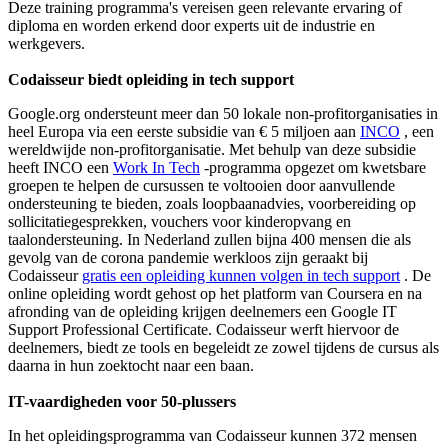
Deze training programma's vereisen geen relevante ervaring of
diploma en worden erkend door experts uit de industrie en
werkgevers.
Codaisseur biedt opleiding in tech support
Google.org ondersteunt meer dan 50 lokale non-profitorganisaties in
heel Europa via een eerste subsidie ​​van € 5 miljoen aan
INCO
, een
wereldwijde non-profitorganisatie. Met behulp van deze subsidie ​​
heeft INCO een
Work In Tech
-programma opgezet om kwetsbare
groepen te helpen de cursussen te voltooien door aanvullende
ondersteuning te bieden, zoals loopbaanadvies, voorbereiding op
sollicitatiegesprekken, vouchers voor kinderopvang en
taalondersteuning. In Nederland zullen bijna 400 mensen die als
gevolg van de corona pandemie werkloos zijn geraakt bij
Codaisseur
gratis een opleiding kunnen volgen in tech support
. De
online opleiding wordt gehost op het platform van Coursera en na
afronding van de opleiding krijgen deelnemers een Google IT
Support Professional Certificate. Codaisseur werft hiervoor de
deelnemers, biedt ze tools en begeleidt ze zowel tijdens de cursus als
daarna in hun zoektocht naar een baan.
IT-vaardigheden voor 50-plussers
In het opleidingsprogramma van Codaisseur kunnen 372 mensen