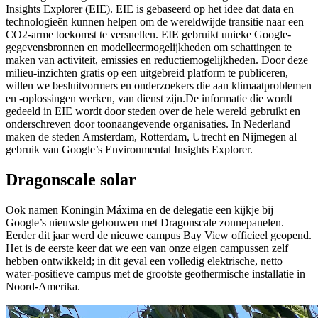
Insights Explorer (EIE). EIE is gebaseerd op het idee dat data en
technologieën kunnen helpen om de wereldwijde transitie naar een
CO2-arme toekomst te versnellen. EIE gebruikt unieke Google-
gegevensbronnen en modelleermogelijkheden om schattingen te
maken van activiteit, emissies en reductiemogelijkheden. Door deze
milieu-inzichten gratis op een uitgebreid platform te publiceren,
willen we besluitvormers en onderzoekers die aan klimaatproblemen
en -oplossingen werken, van dienst zijn.De informatie die wordt
gedeeld in EIE wordt door steden over de hele wereld gebruikt en
onderschreven door toonaangevende organisaties. In Nederland
maken de steden Amsterdam, Rotterdam, Utrecht en Nijmegen al
gebruik van Google’s Environmental Insights Explorer.
Dragonscale solar
Ook namen Koningin Máxima en de delegatie een kijkje bij
Google’s nieuwste gebouwen met Dragonscale zonnepanelen.
Eerder dit jaar werd de nieuwe campus Bay View officieel geopend.
Het is de eerste keer dat we een van onze eigen campussen zelf
hebben ontwikkeld; in dit geval een volledig elektrische, netto
water-positieve campus met de grootste geothermische installatie in
Noord-Amerika.