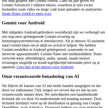
een ​​diep gesprek met Gemini voeren. Later dit jaar geven we
Gemini Advanced 2 miljoen tokens, waardoor je zeer zware
bestanden zoals video en lange code kunt uploaden en analyseren.
Sissie Hsiao vertelt er meer over.
Gemini voor Android
Met miljarden Android-gebruikers wereldwijd zijn we verheugd om
een nog meer geïntegreerde Gemini-ervaring op
besturingssysteemniveau te introduceren. Als je nieuwe AI-assistent
staat Gemini klaar om je altijd en overal te helpen. We hebben
Gemini-modellen in Android geïntegreerd, waaronder in ons
nieuwste apparaatmodel: Gemini Nano met multimodaliteit. Nano
verwerkt tekst, afbeeldingen, audio, spraak, maakt nieuwe
ervaringen mogelijk en houdt tegelijkertijd informatie privé op je
apparaat.
Lees hier al het nieuws over Android.
Onze verantwoorde benadering van AI
We blijven de kansen van AI met beide handen aangrijpen en dat
doen we enthousiast. Ook zorgen we ervoor dat we dat op een
verantwoorde manier doen. We ontwikkelen een baanbrekende
techniek die we door AI-ondersteunde red teaming noemen. Deze
techniek borduurt voort op de doorbraken in gaming van Google
DeepMind, zoals AlphaGo. Daarnaast hebben we onze technische