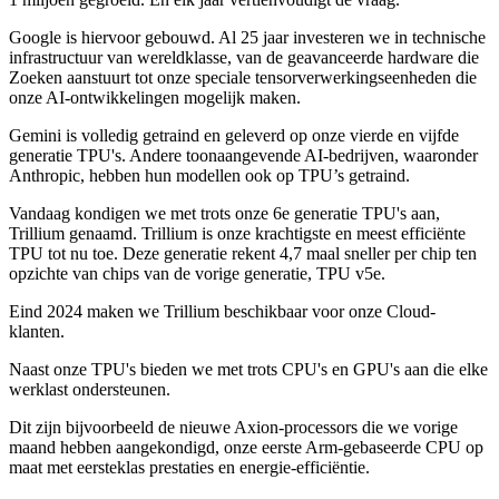
Google is hiervoor gebouwd. Al 25 jaar investeren we in technische
infrastructuur van wereldklasse, van de geavanceerde hardware die
Zoeken aanstuurt tot onze speciale tensorverwerkingseenheden die
onze AI-ontwikkelingen mogelijk maken.
Gemini is volledig getraind en geleverd op onze vierde en vijfde
generatie TPU's. Andere toonaangevende AI-bedrijven, waaronder
Anthropic, hebben hun modellen ook op TPU’s getraind.
Vandaag kondigen we met trots onze 6e generatie TPU's aan,
Trillium genaamd. Trillium is onze krachtigste en meest efficiënte
TPU tot nu toe. Deze generatie rekent 4,7 maal sneller per chip ten
opzichte van chips van de vorige generatie, TPU v5e.
Eind 2024 maken we Trillium beschikbaar voor onze Cloud-
klanten.
Naast onze TPU's bieden we met trots CPU's en GPU's aan die elke
werklast ondersteunen.
Dit zijn bijvoorbeeld de nieuwe Axion-processors die we vorige
maand hebben aangekondigd, onze eerste Arm-gebaseerde CPU op
maat met eersteklas prestaties en energie-efficiëntie.