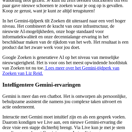
wandeling hebt gezien. Je kunt nu zelfs beelden omcirkelen om een
paar gave nieuwe schoenen te zoeken waar je oog op is gevallen.
Koop ze gerust, want je kunt ze altijd terugsturen!
In het Gemini-tijdperk tilt Zoeken dit uiteraard naar een veel hoger
niveau. Het combineert de kracht van onze infrastructuur, de
nieuwste AI-mogelijkheden, onze hoge standaard voor
informatiekwaliteit en onze decennialange ervaring in het
beschikbaar maken van de rijkdom van het web. Het resultaat is een
product dat het zware werk voor jou doet.
Google Zoeken is generatieve AI op het niveau van menselijke
nieuwsgierigheid. Het is voor ons het meest opwindende hoofdstuk
van Zoeken tot nu toe.
Lees meer over het Gemini-tijdperk van
Zoeken van Liz Reid.
Intelligentere Gemini-ervaringen
Gemini is meer dan een chatbot. Het is ontworpen als persoonlijke,
behulpzame assistent die namens jou complexe taken uitvoert en
actie onderneemt.
Interactie met Gemini moet intuïtief zijn en als een gesprek voelen.
Daarom kondigen we Live aan, een nieuwe Gemini-ervaring die
deze visie een stapje dichterbij brengt. Via Live kun je met je stem