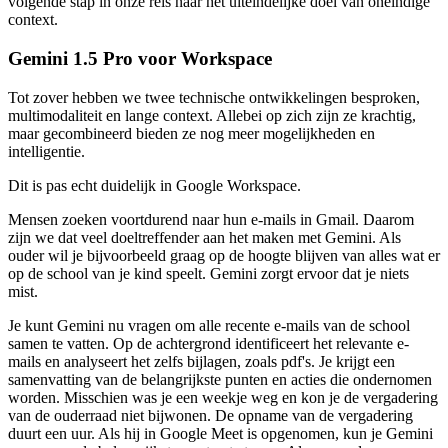
volgende stap in onze reis naar het uiteindelijke doel van oneindige
context.
Gemini 1.5 Pro voor Workspace
Tot zover hebben we twee technische ontwikkelingen besproken,
multimodaliteit en lange context. Allebei op zich zijn ze krachtig,
maar gecombineerd bieden ze nog meer mogelijkheden en
intelligentie.
Dit is pas echt duidelijk in Google Workspace.
Mensen zoeken voortdurend naar hun e-mails in Gmail. Daarom
zijn we dat veel doeltreffender aan het maken met Gemini. Als
ouder wil je bijvoorbeeld graag op de hoogte blijven van alles wat er
op de school van je kind speelt. Gemini zorgt ervoor dat je niets
mist.
Je kunt Gemini nu vragen om alle recente e-mails van de school
samen te vatten. Op de achtergrond identificeert het relevante e-
mails en analyseert het zelfs bijlagen, zoals pdf's. Je krijgt een
samenvatting van de belangrijkste punten en acties die ondernomen
worden. Misschien was je een weekje weg en kon je de vergadering
van de ouderraad niet bijwonen. De opname van de vergadering
duurt een uur. Als hij in Google Meet is opgenomen, kun je Gemini