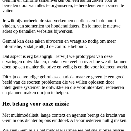
Gemini en Chrome samenwerken om een aantal zaken voor te
bereiden door van alles te organiseren, te beredeneren en samen te
vatten.
Je wilt bijvoorbeeld de stad verkennen en diensten in de buurt
vinden, van stomerijen tot hondenuitlaters. En je moet je nieuwe
adres op tientallen websites bijwerken.
Gemini kan deze taken uitvoeren en vraagt zo nodig om meer
informatie, zodat je altijd de controle behoudt.
Dat aspect is erg belangrijk. Terwijl we prototypes van deze
ervaringen ontwikkelen, denken we veel na over hoe we dit kunnen
doen op een manier die privé en veilig is en die voor iedereen werkt.
Dit zijn eenvoudige gebruiksscenario's, maar ze geven je een goed
beeld van de soorten problemen die we willen oplossen door
intelligente systemen te ontwikkelen die vooruitdenken, redeneren
en plannen maken om jou te helpen.
Het belang voor onze missie
Met multimodaliteit, lange context en agenten brengt de kracht van
Gemini ons dichter bij ons einddoel: AI voor iedereen nuttig maken.
We zien Gemini als het middel waarmee we het snelst onze missie