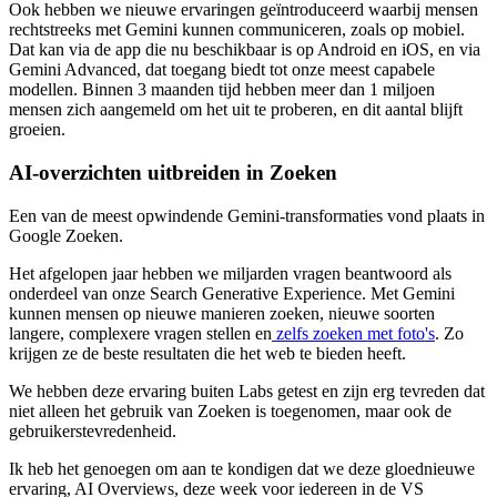
Ook hebben we nieuwe ervaringen geïntroduceerd waarbij mensen
rechtstreeks met Gemini kunnen communiceren, zoals op mobiel.
Dat kan via de app die nu beschikbaar is op Android en iOS, en via
Gemini Advanced, dat toegang biedt tot onze meest capabele
modellen. Binnen 3 maanden tijd hebben meer dan 1 miljoen
mensen zich aangemeld om het uit te proberen, en dit aantal blijft
groeien.
AI-overzichten uitbreiden in Zoeken
Een van de meest opwindende Gemini-transformaties vond plaats in
Google Zoeken.
Het afgelopen jaar hebben we miljarden vragen beantwoord als
onderdeel van onze Search Generative Experience. Met Gemini
kunnen mensen op nieuwe manieren zoeken, nieuwe soorten
langere, complexere vragen stellen en
zelfs zoeken met foto's
. Zo
krijgen ze de beste resultaten die het web te bieden heeft.
We hebben deze ervaring buiten Labs getest en zijn erg tevreden dat
niet alleen het gebruik van Zoeken is toegenomen, maar ook de
gebruikerstevredenheid.
Ik heb het genoegen om aan te kondigen dat we deze gloednieuwe
ervaring, AI Overviews, deze week voor iedereen in de VS