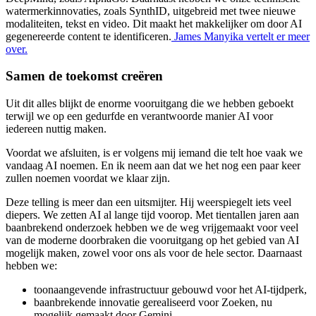
watermerkinnovaties, zoals SynthID, uitgebreid met twee nieuwe
modaliteiten, tekst en video. Dit maakt het makkelijker om door AI
gegenereerde content te identificeren.
James Manyika vertelt er meer
over.
Samen de toekomst creëren
Uit dit alles blijkt de enorme vooruitgang die we hebben geboekt
terwijl we op een gedurfde en verantwoorde manier AI voor
iedereen nuttig maken.
Voordat we afsluiten, is er volgens mij iemand die telt hoe vaak we
vandaag AI noemen. En ik neem aan dat we het nog een paar keer
zullen noemen voordat we klaar zijn.
Deze telling is meer dan een uitsmijter. Hij weerspiegelt iets veel
diepers. We zetten AI al lange tijd voorop. Met tientallen jaren aan
baanbrekend onderzoek hebben we de weg vrijgemaakt voor veel
van de moderne doorbraken die vooruitgang op het gebied van AI
mogelijk maken, zowel voor ons als voor de hele sector. Daarnaast
hebben we:
toonaangevende infrastructuur gebouwd voor het AI-tijdperk,
baanbrekende innovatie gerealiseerd voor Zoeken, nu
mogelijk gemaakt door Gemini,