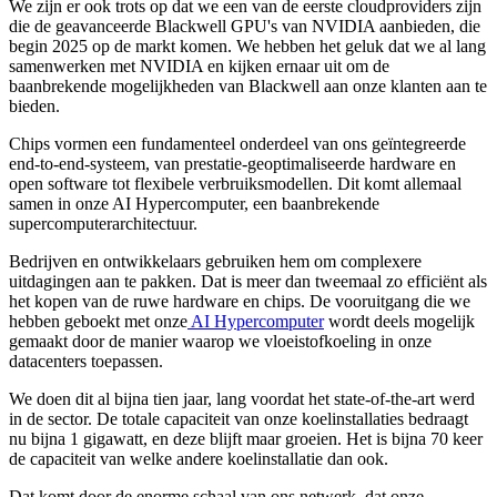
We zijn er ook trots op dat we een van de eerste cloudproviders zijn
die de geavanceerde Blackwell GPU's van NVIDIA aanbieden, die
begin 2025 op de markt komen. We hebben het geluk dat we al lang
samenwerken met NVIDIA en kijken ernaar uit om de
baanbrekende mogelijkheden van Blackwell aan onze klanten aan te
bieden.
Chips vormen een fundamenteel onderdeel van ons geïntegreerde
end-to-end-systeem, van prestatie-geoptimaliseerde hardware en
open software tot flexibele verbruiksmodellen. Dit komt allemaal
samen in onze AI Hypercomputer, een baanbrekende
supercomputerarchitectuur.
Bedrijven en ontwikkelaars gebruiken hem om complexere
uitdagingen aan te pakken. Dat is meer dan tweemaal zo efficiënt als
het kopen van de ruwe hardware en chips. De vooruitgang die we
hebben geboekt met onze
AI Hypercomputer
wordt deels mogelijk
gemaakt door de manier waarop we vloeistofkoeling in onze
datacenters toepassen.
We doen dit al bijna tien jaar, lang voordat het state-of-the-art werd
in de sector. De totale capaciteit van onze koelinstallaties bedraagt
nu bijna 1 gigawatt, en deze blijft maar groeien. Het is bijna 70 keer
de capaciteit van welke andere koelinstallatie dan ook.
Dat komt door de enorme schaal van ons netwerk, dat onze