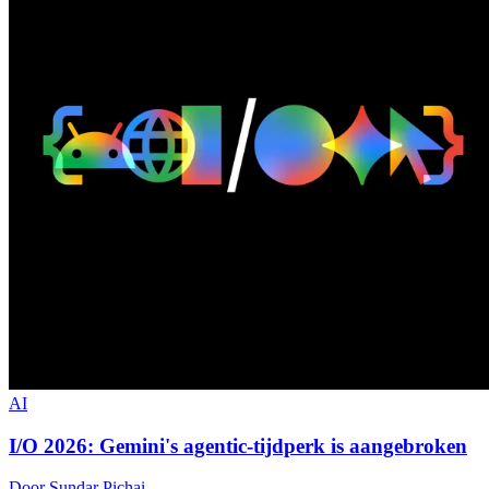
AI
I/O 2026: Gemini's agentic-tijdperk is aangebroken
Door Sundar Pichai