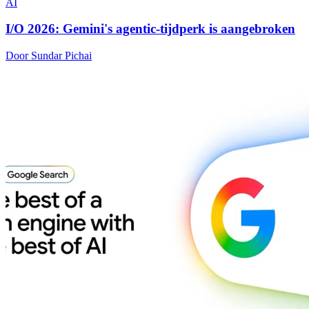
AI
I/O 2026: Gemini's agentic-tijdperk is aangebroken
Door Sundar Pichai