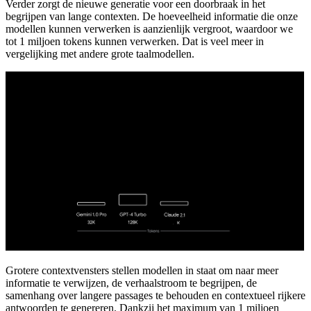
Verder zorgt de nieuwe generatie voor een doorbraak in het
begrijpen van lange contexten. De hoeveelheid informatie die onze
modellen kunnen verwerken is aanzienlijk vergroot, waardoor we
tot 1 miljoen tokens kunnen verwerken. Dat is veel meer in
vergelijking met andere grote taalmodellen.
Grotere contextvensters stellen modellen in staat om naar meer
informatie te verwijzen, de verhaalstroom te begrijpen, de
samenhang over langere passages te behouden en contextueel rijkere
antwoorden te genereren. Dankzij het maximum van 1 miljoen