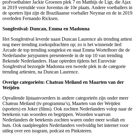
profvoetbalster Jackie Groenen plek 7 en Matthijs de Ligt, die Ajax
in 2019 verruilde voor Juventus de 10e plaats. Andere voetballers in
de sporters lijst zijn de Braziliaanse voeballer Neymar en de in 2019
overleden Fernando Ricksen.
Songfestival: Duncan, Emma en Madonna
Het Songfestival leverde naast Duncan Laurence als trending artiest
nog meer trending zoekopdrachten op; zo is het winnende lied
Arcade de top trending songtekst en staat Emma Wortelboer die de
Nederlandse jurypunten presenteerde in de top 10 van trending
Bekende Nederlanders. Haar optreden tijdens het Eurovisie
Songfestival bezorgde Madonna een tweede plek in de categorie
trending artiesten, na Duncan Laurence.
Overige categorieën: Chateau Meiland en Maarten van der
Weijden
Opvallende lijstaanvoerders in andere categorieën zijn onder meer
Chateau Meiland (tv-programma’s), Maarten van der Weijden
(sporters) en Joker (films). Ook zochten Nederlanders volop naar de
betekenis van woorden en begrippen. Woorden waarvan
Nederlanders de betekenis zochten waren onder meer wollah en
huts. Ook raadpleegden Nederlanders veelvuldig het internet voor
uitleg over een isogram, podcast en Pinksteren.