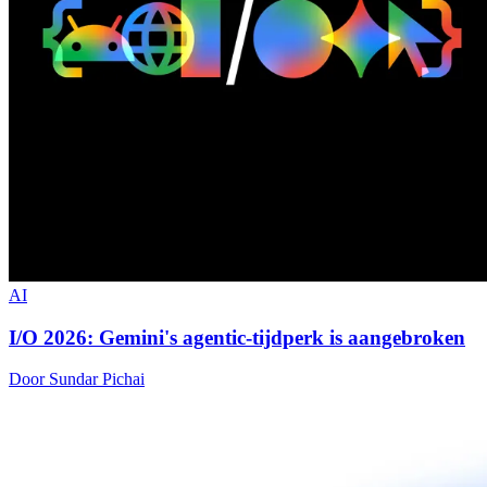
AI
I/O 2026: Gemini's agentic-tijdperk is aangebroken
Door Sundar Pichai