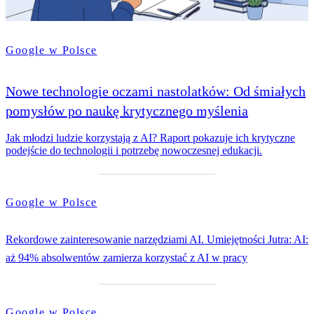
Google w Polsce
Nowe technologie oczami nastolatków: Od śmiałych
pomysłów po naukę krytycznego myślenia
Jak młodzi ludzie korzystają z AI? Raport pokazuje ich krytyczne
podejście do technologii i potrzebę nowoczesnej edukacji.
Google w Polsce
Rekordowe zainteresowanie narzędziami AI. Umiejętności Jutra: AI:
aż 94% absolwentów zamierza korzystać z AI w pracy
Google w Polsce