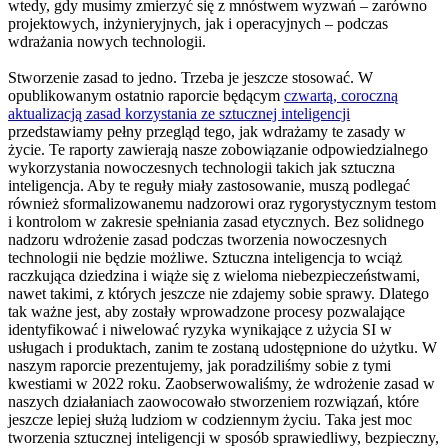
wtedy, gdy musimy zmierzyć się z mnóstwem wyzwań – zarówno
projektowych, inżynieryjnych, jak i operacyjnych – podczas
wdrażania nowych technologii.
Stworzenie zasad to jedno. Trzeba je jeszcze stosować. W
opublikowanym ostatnio raporcie będącym
czwartą, coroczną
aktualizacją zasad korzystania ze sztucznej inteligencji
przedstawiamy pełny przegląd tego, jak wdrażamy te zasady w
życie. Te raporty zawierają nasze zobowiązanie odpowiedzialnego
wykorzystania nowoczesnych technologii takich jak sztuczna
inteligencja. Aby te reguły miały zastosowanie, muszą podlegać
również sformalizowanemu nadzorowi oraz rygorystycznym testom
i kontrolom w zakresie spełniania zasad etycznych. Bez solidnego
nadzoru wdrożenie zasad podczas tworzenia nowoczesnych
technologii nie będzie możliwe. Sztuczna inteligencja to wciąż
raczkująca dziedzina i wiąże się z wieloma niebezpieczeństwami,
nawet takimi, z których jeszcze nie zdajemy sobie sprawy. Dlatego
tak ważne jest, aby zostały wprowadzone procesy pozwalające
identyfikować i niwelować ryzyka wynikające z użycia SI w
usługach i produktach, zanim te zostaną udostępnione do użytku. W
naszym raporcie prezentujemy, jak poradziliśmy sobie z tymi
kwestiami w 2022 roku. Zaobserwowaliśmy, że wdrożenie zasad w
naszych działaniach zaowocowało stworzeniem rozwiązań, które
jeszcze lepiej służą ludziom w codziennym życiu. Taka jest moc
tworzenia sztucznej inteligencji w sposób sprawiedliwy, bezpieczny,