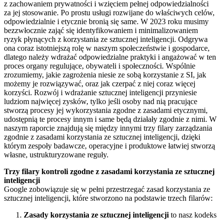
z zachowaniem prywatności i wzięciem pełnej odpowiedzialności
za jej stosowanie. Po prostu usługi rozwijane do właściwych celów,
odpowiedzialnie i etycznie bronią się same. W 2023 roku musimy
bezzwłocznie zająć się identyfikowaniem i minimalizowaniem
ryzyk płynących z korzystania ze sztucznej inteligencji. Odgrywa
ona coraz istotniejszą rolę w naszym społeczeństwie i gospodarce,
dlatego należy wdrażać odpowiedzialne praktyki i angażować w ten
proces organy regulujące, obywateli i społeczności. Wspólnie
zrozumiemy, jakie zagrożenia niesie ze sobą korzystanie z SI, jak
możemy je rozwiązywać, oraz jak czerpać z niej coraz więcej
korzyści. Rozwój i wdrażanie sztucznej inteligencji przyniesie
ludziom najwięcej zysków, tylko jeśli osoby nad nią pracujące
stworzą procesy jej wykorzystania zgodne z zasadami etycznymi,
udostępnią te procesy innym i same będą działały zgodnie z nimi. W
naszym raporcie znajdują się między innymi trzy filary zarządzania
zgodnie z zasadami korzystania ze sztucznej inteligencji, dzięki
którym zespoły badawcze, operacyjne i produktowe łatwiej stworzą
własne, ustrukturyzowane reguły.
Trzy filary kontroli zgodne z zasadami korzystania ze sztucznej
inteligencji
Google zobowiązuje się w pełni przestrzegać zasad korzystania ze
sztucznej inteligencji, które stworzono na podstawie trzech filarów:
Zasady korzystania ze sztucznej inteligencji
to nasz kodeks