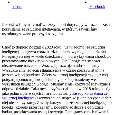
x.com
Facebook
Przedstawiamy nasz najświeższy raport dotyczący wdrożenia zasad
korzystania ze sztucznej inteligencji, w którym zawarliśmy
ustrukturyzowane procesy i narzędzia.
Choć to dopiero początek 2023 roku, już wiadomo, że sztuczna
inteligencja odgrywa coraz bardziej kluczową rolę dla ludzkości.
Polegamy na niej w wielu dziedzinach – od wykrywania chorób po
przewidywanie klęsk żywiołowych. Dla Google też stanowi
niezrównane narzędzie. Wraz z jej rozwojem udoskonalamy
wyszukiwania, zdjęcia i tłumaczenia w czasie rzeczywistym na
jeszcze więcej języków. Zalety sztucznej inteligencji czynią z niej
potężną i pomocną nową technologię, którą stosujemy we
wszystkich usługach Google. Musimy z niej korzystać rozważnie i
odpowiedzialnie. Taka myśl przyświecała nam w 2018 roku, kiedy
jako jedna z pierwszych firm stworzyliśmy
zasady korzystania ze
sztucznej inteligencji
i wytyczne, opisujące w jakich przypadkach z
niej nie skorzystamy. Zasady korzystania ze sztucznej inteligencji to
kodeks, którego przestrzegamy, podejmując decyzje dotyczące
badań, projektowania usług i rozwoju. Pamiętamy o nich również