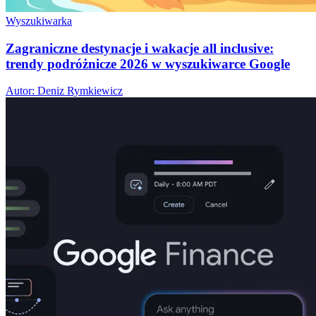
Wyszukiwarka
Zagraniczne destynacje i wakacje all inclusive:
trendy podróżnicze 2026 w wyszukiwarce Google
Autor: Deniz Rymkiewicz