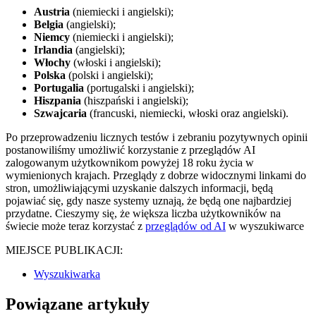
Austria
(niemiecki i angielski);
Belgia
(angielski);
Niemcy
(niemiecki i angielski);
Irlandia
(angielski);
Włochy
(włoski i angielski);
Polska
(polski i angielski);
Portugalia
(portugalski i angielski);
Hiszpania
(hiszpański i angielski);
Szwajcaria
(francuski, niemiecki, włoski oraz angielski).
Po przeprowadzeniu licznych testów i zebraniu pozytywnych opinii
postanowiliśmy umożliwić korzystanie z przeglądów AI
zalogowanym użytkownikom powyżej 18 roku życia w
wymienionych krajach. Przeglądy z dobrze widocznymi linkami do
stron, umożliwiającymi uzyskanie dalszych informacji, będą
pojawiać się, gdy nasze systemy uznają, że będą one najbardziej
przydatne. Cieszymy się, że większa liczba użytkowników na
świecie może teraz korzystać z
przeglądów od AI
w wyszukiwarce
MIEJSCE PUBLIKACJI:
Wyszukiwarka
Powiązane artykuły