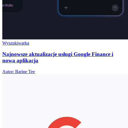
Wyszukiwarka
Najnowsze aktualizacje usługi Google Finance i
nowa aplikacja
Autor: Barine Tee