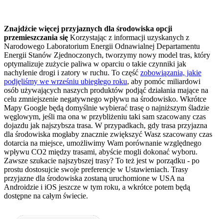
Znajdźcie więcej przyjaznych dla środowiska opcji
przemieszczania się
Korzystając z informacji uzyskanych z
Narodowego Laboratorium Energii Odnawialnej Departamentu
Energii Stanów Zjednoczonych, tworzymy nowy model tras, który
optymalizuje zużycie paliwa w oparciu o takie czynniki jak
nachylenie drogi i zatory w ruchu. To część
zobowiązania, jakie
podjęliśmy we wrześniu ubiegłego roku
, aby pomóc miliardowi
osób używających naszych produktów podjąć działania mające na
celu zmniejszenie negatywnego wpływu na środowisko. Wkrótce
Mapy Google będą domyślnie wybierać trasę o najniższym śladzie
węglowym, jeśli ma ona w przybliżeniu taki sam szacowany czas
dojazdu jak najszybsza trasa. W przypadkach, gdy trasa przyjazna
dla środowiska mogłaby znacznie zwiększyć Wasz szacowany czas
dotarcia na miejsce, umożliwimy Wam porównanie względnego
wpływu CO2 między trasami, abyście mogli dokonać wyboru.
Zawsze szukacie najszybszej trasy? To też jest w porządku - po
prostu dostosujcie swoje preferencje w Ustawieniach. Trasy
przyjazne dla środowiska zostaną uruchomione w USA na
Androidzie i iOS jeszcze w tym roku, a wkrótce potem będą
dostępne na całym świecie.