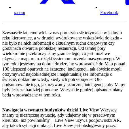
x.com
Facebook
Szesnaście lat temu wielu z nas poruszało się trzymając w jednym
ręku kierownicę, a w drugiej wydrukowane wskazówki dojazdu -
nie było na nich informacji o aktualnym ruchu drogowym czy
godzinach otwarcia pobliskiej restauracji. Od tamtej pory
wielokrotnie przekroczyliśmy granice tego, co jest możliwe
używając map, m.in. dzięki systemom uczenia maszynowego. W
tym roku jesteśmy na dobrej drodze, by wprowadzić do Map ponad
100 ulepszeń opartych na sztucznej inteligencji, tak abyście mogli
otrzymywać najdokładniejsze i najaktualniejsze informacje o
świecie, dokładnie wtedy, kiedy ich potrzebujecie. Oto
podsumowanie tego, jak używamy sztucznej inteligencji, aby Mapy
były jeszcze bardziej pomocne. Wszystkie poniżej opisane zmiany
będą wprowadzane w tym roku.
Nawigacja wewnątrz budynków dzięki Live View
Wszyscy
znamy tę niezręczną sytuację, gdy udajemy się w przeciwnym
kierunku, niż powinniśmy -- Live View używa podpowiedzi AR,
aby takich sytuacji uniknąć. Live View jest obsługiwany przez