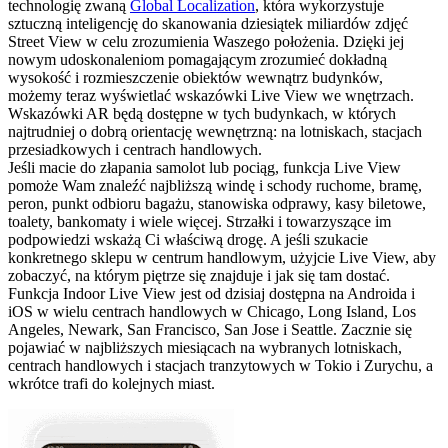
technologię zwaną
Global Localization
, która wykorzystuje
sztuczną inteligencję do skanowania dziesiątek miliardów zdjęć
Street View w celu zrozumienia Waszego położenia. Dzięki jej
nowym udoskonaleniom pomagającym zrozumieć dokładną
wysokość i rozmieszczenie obiektów wewnątrz budynków,
możemy teraz wyświetlać wskazówki Live View we wnętrzach.
Wskazówki AR będą dostępne w tych budynkach, w których
najtrudniej o dobrą orientację wewnętrzną: na lotniskach, stacjach
przesiadkowych i centrach handlowych.
Jeśli macie do złapania samolot lub pociąg, funkcja Live View
pomoże Wam znaleźć najbliższą windę i schody ruchome, bramę,
peron, punkt odbioru bagażu, stanowiska odprawy, kasy biletowe,
toalety, bankomaty i wiele więcej. Strzałki i towarzyszące im
podpowiedzi wskażą Ci właściwą drogę. A jeśli szukacie
konkretnego sklepu w centrum handlowym, użyjcie Live View, aby
zobaczyć, na którym piętrze się znajduje i jak się tam dostać.
Funkcja Indoor Live View jest od dzisiaj dostępna na Androida i
iOS w wielu centrach handlowych w Chicago, Long Island, Los
Angeles, Newark, San Francisco, San Jose i Seattle. Zacznie się
pojawiać w najbliższych miesiącach na wybranych lotniskach,
centrach handlowych i stacjach tranzytowych w Tokio i Zurychu, a
wkrótce trafi do kolejnych miast.