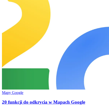
Mapy Google
20 funkcji do odkrycia w Mapach Google