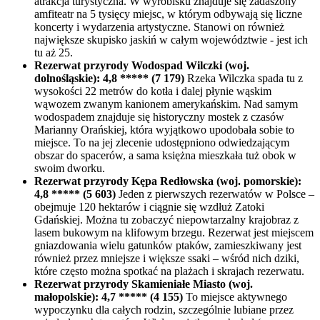
atrakcja turystyczna. W wyrobisku znajduje się zadaszony
amfiteatr na 5 tysięcy miejsc, w którym odbywają się liczne
koncerty i wydarzenia artystyczne. Stanowi on również
największe skupisko jaskiń w całym województwie - jest ich
tu aż 25.
Rezerwat przyrody Wodospad Wilczki (woj.
dolnośląskie): 4,8 ***** (7 179)
Rzeka Wilczka spada tu z
wysokości 22 metrów do kotła i dalej płynie wąskim
wąwozem zwanym kanionem amerykańskim. Nad samym
wodospadem znajduje się historyczny mostek z czasów
Marianny Orańskiej, która wyjątkowo upodobała sobie to
miejsce. To na jej zlecenie udostępniono odwiedzającym
obszar do spacerów, a sama księżna mieszkała tuż obok w
swoim dworku.
Rezerwat przyrody Kępa Redłowska (woj. pomorskie):
4,8 ***** (5 603)
Jeden z pierwszych rezerwatów w Polsce –
obejmuje 120 hektarów i ciągnie się wzdłuż Zatoki
Gdańskiej. Można tu zobaczyć niepowtarzalny krajobraz z
lasem bukowym na klifowym brzegu. Rezerwat jest miejscem
gniazdowania wielu gatunków ptaków, zamieszkiwany jest
również przez mniejsze i większe ssaki – wśród nich dziki,
które często można spotkać na plażach i skrajach rezerwatu.
Rezerwat przyrody Skamieniałe Miasto (woj.
małopolskie): 4,7 ***** (4 155)
To miejsce aktywnego
wypoczynku dla całych rodzin, szczególnie lubiane przez