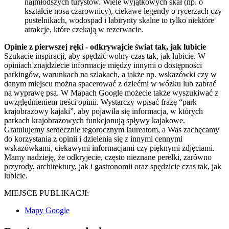
najmłodszych turystów. Wiele wyjątkowych skał (np. o
kształcie nosa czarownicy), ciekawe legendy o rycerzach czy
pustelnikach, wodospad i labirynty skalne to tylko niektóre
atrakcje, które czekają w rezerwacie.
Opinie z pierwszej ręki - odkrywajcie świat tak, jak lubicie
Szukacie inspiracji, aby spędzić wolny czas tak, jak lubicie. W
opiniach znajdziecie informacje między innymi o dostępności
parkingów, warunkach na szlakach, a także np. wskazówki czy w
danym miejscu można spacerować z dziećmi w wózku lub zabrać
na wyprawę psa. W Mapach Google możecie także wyszukiwać z
uwzględnieniem treści opinii. Wystarczy wpisać frazę “park
krajobrazowy kajaki”, aby pojawiła się informacja, w których
parkach krajobrazowych funkcjonują spływy kajakowe.
Gratulujemy serdecznie tegorocznym laureatom, a Was zachęcamy
do korzystania z opinii i dzielenia się z innymi cennymi
wskazówkami, ciekawymi informacjami czy pięknymi zdjęciami.
Mamy nadzieję, że odkryjecie, często nieznane perełki, zarówno
przyrody, architektury, jak i gastronomii oraz spędzicie czas tak, jak
lubicie.
MIEJSCE PUBLIKACJI:
Mapy Google