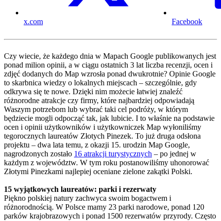
x.com
Facebook
Czy wiecie, że każdego dnia w Mapach Google publikowanych jest
ponad milion opinii, a w ciągu ostatnich 3 lat liczba recenzji, ocen i
zdjęć dodanych do Map wzrosła ponad dwukrotnie? Opinie Google
to skarbnica wiedzy o lokalnych miejscach – szczególnie, gdy
odkrywa się te nowe. Dzięki nim możecie łatwiej znaleźć
różnorodne atrakcje czy firmy, które najbardziej odpowiadają
Waszym potrzebom lub wybrać taki cel podróży, w którym
będziecie mogli odpocząć tak, jak lubicie. I to właśnie na podstawie
ocen i opinii użytkowników i użytkowniczek Map wyłoniliśmy
tegorocznych laureatów Złotych Pinezek. To już druga odsłona
projektu – dwa lata temu, z okazji 15. urodzin Map Google,
nagrodzonych zostało
16 atrakcji turystycznych
– po jednej w
każdym z województw. W tym roku postanowiliśmy uhonorować
Złotymi Pinezkami najlepiej oceniane zielone zakątki Polski.
15 wyjątkowych laureatów: parki i rezerwaty
Piękno polskiej natury zachwyca swoim bogactwem i
różnorodnością. W Polsce mamy 23 parki narodowe, ponad 120
parków krajobrazowych i ponad 1500 rezerwatów przyrody. Często