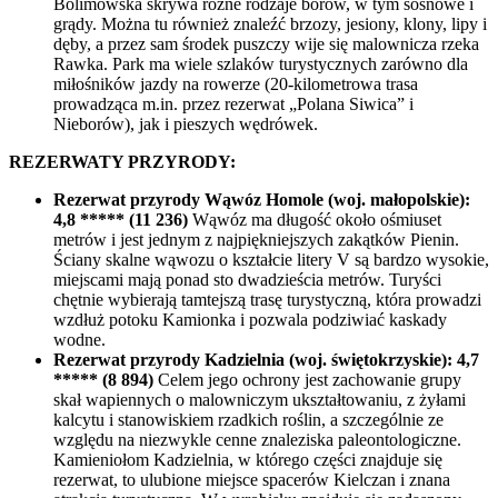
Bolimowska skrywa różne rodzaje borów, w tym sosnowe i
grądy. Można tu również znaleźć brzozy, jesiony, klony, lipy i
dęby, a przez sam środek puszczy wije się malownicza rzeka
Rawka. Park ma wiele szlaków turystycznych zarówno dla
miłośników jazdy na rowerze (20-kilometrowa trasa
prowadząca m.in. przez rezerwat „Polana Siwica” i
Nieborów), jak i pieszych wędrówek.
REZERWATY PRZYRODY:
Rezerwat przyrody Wąwóz Homole (woj. małopolskie):
4,8 ***** (11 236)
Wąwóz ma długość około ośmiuset
metrów i jest jednym z najpiękniejszych zakątków Pienin.
Ściany skalne wąwozu o kształcie litery V są bardzo wysokie,
miejscami mają ponad sto dwadzieścia metrów. Turyści
chętnie wybierają tamtejszą trasę turystyczną, która prowadzi
wzdłuż potoku Kamionka i pozwala podziwiać kaskady
wodne.
Rezerwat przyrody Kadzielnia (woj. świętokrzyskie): 4,7
***** (8 894)
Celem jego ochrony jest zachowanie grupy
skał wapiennych o malowniczym ukształtowaniu, z żyłami
kalcytu i stanowiskiem rzadkich roślin, a szczególnie ze
względu na niezwykle cenne znaleziska paleontologiczne.
Kamieniołom Kadzielnia, w którego części znajduje się
rezerwat, to ulubione miejsce spacerów Kielczan i znana