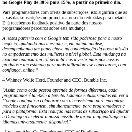
no Google Play de 30% para 15%, a partir do primeiro dia
.
Para programadores com oferta de subscrições, isto significa que as
taxas das subscrições no primeiro ano serão reduzidas para metade.
E já recebemos feedback positivo da parte dos nossos
programadores parceiros sobre esta mudança.
A nossa parceria com a Google tem sido poderosa para o nosso
negócio, ajudando-nos a escalar e, em última análise,
desempenhando um papel chave na concretização da nossa missão
no empoderamento das mulheres a nível global. Esta mudança na
taxa que anunciaram irá permitir-nos investir mais nos nossos
produtos e um estímulo para mais utilizadores se conectarem, com
confiança, online.”
– Whitney Wolfe Herd, Founder and CEO, Bumble Inc.
"Assim como cada pessoa aprende de formas diferentes, cada
programador é também diferente. Estamos entusiasmados em ver a
Google continuar a colaborar com o ecossistema para encontrar
modelos que funcionem, simultaneamente, para programadores e
para a plataforma. Esta redução nas taxas de subscrição irá ajudar
a Duolingo a acelerar a nossa missão de tornar a aprendizagem de
idiomas universalmente disponível."
- Luis von Ahn, Co-Founder and CEO of Duolingo.