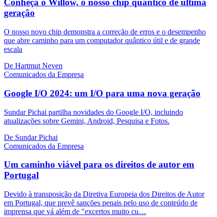
Conheça o Willow, o nosso chip quântico de última
geração
O nosso novo chip demonstra a correção de erros e o desempenho
que abre caminho para um computador quântico útil e de grande
escala
De Hartmut Neven
Comunicados da Empresa
Google I/O 2024: um I/O para uma nova geração
Sundar Pichai partilha novidades do Google I/O, incluindo
atualizações sobre Gemini, Android, Pesquisa e Fotos.
De Sundar Pichai
Comunicados da Empresa
Um caminho viável para os direitos de autor em
Portugal
Devido à transposição da Diretiva Europeia dos Direitos de Autor
em Portugal, que prevê sanções penais pelo uso de conteúdo de
imprensa que vá além de "excertos muito cu…