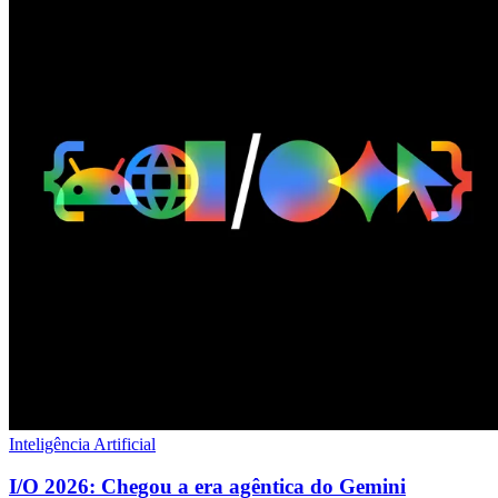
Inteligência Artificial
I/O 2026: Chegou a era agêntica do Gemini