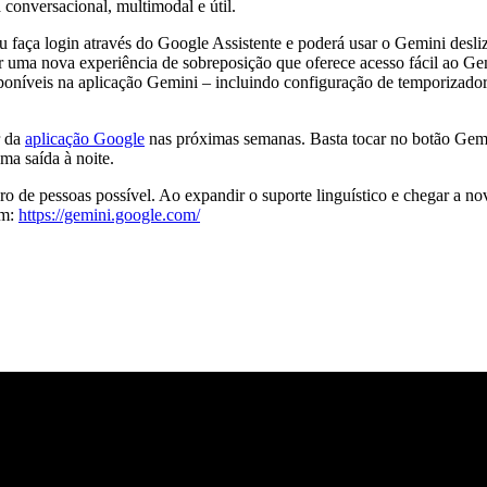
 conversacional, multimodal e útil.
 faça login através do Google Assistente e poderá usar o Gemini desli
tir uma nova experiência de sobreposição que oferece acesso fácil ao G
poníveis na aplicação Gemini – incluindo configuração de temporizador
r da
aplicação Google
nas próximas semanas. Basta tocar no botão Gemin
ma saída à noite.
e pessoas possível. Ao expandir o suporte linguístico e chegar a nov
em:
https://gemini.google.com/