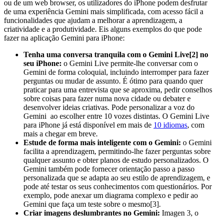
ou de um web browser, os utilizadores do iPhone podem desfrutar
de uma experiência Gemini mais simplificada, com acesso fácil a
funcionalidades que ajudam a melhorar a aprendizagem, a
criatividade e a produtividade. Eis alguns exemplos do que pode
fazer na aplicação Gemini para iPhone:
Tenha uma conversa tranquila com o Gemini Live[2] no
seu iPhone:
o Gemini Live permite-lhe conversar com o
Gemini de forma coloquial, incluindo interromper para fazer
perguntas ou mudar de assunto. É ótimo para quando quer
praticar para uma entrevista que se aproxima, pedir conselhos
sobre coisas para fazer numa nova cidade ou debater e
desenvolver ideias criativas. Pode personalizar a voz do
Gemini ao escolher entre 10 vozes distintas. O Gemini Live
para iPhone já está disponível em mais de
10 idiomas
, com
mais a chegar em breve.
Estude de forma mais inteligente com o Gemini:
o Gemini
facilita a aprendizagem, permitindo-lhe fazer perguntas sobre
qualquer assunto e obter planos de estudo personalizados. O
Gemini também pode fornecer orientação passo a passo
personalizada que se adapta ao seu estilo de aprendizagem, e
pode até testar os seus conhecimentos com questionários. Por
exemplo, pode anexar um diagrama complexo e pedir ao
Gemini que faça um teste sobre o mesmo[3].
Criar imagens deslumbrantes no Gemini:
Imagen 3, o