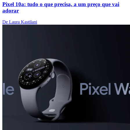
Pixel 10a: tudo o que precisa, a um preço que vai
adorar
De Laura Kastilani