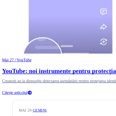
Mai 27
/ YouTube
YouTube: noi instrumente pentru protecția c
Creatorii au la dispoziție detectarea asemănării pentru protejarea ident
Citește articolul
MAI 20
·
GEMINI