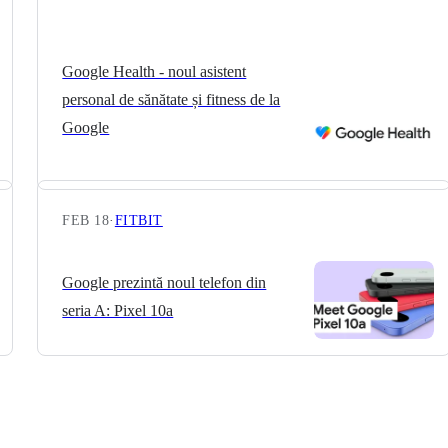
Google Health - noul asistent
personal de sănătate și fitness de la
Google
FEB 18
·
FITBIT
Google prezintă noul telefon din
seria A: Pixel 10a