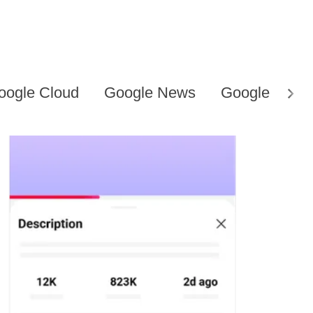
oogle Cloud
Google News
Google Work