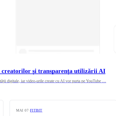
reatorilor și transparența utilizării AI
ității digitale, iar video-urile create cu AI vor purta pe YouTube …
MAI 07
·
FITBIT