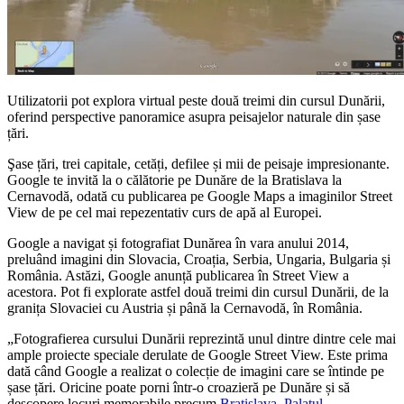
Utilizatorii pot explora virtual peste două treimi din cursul Dunării,
oferind perspective panoramice asupra peisajelor naturale din șase
țări.
Şase țări, trei capitale, cetăți, defilee și mii de peisaje impresionante.
Google te invită la o călătorie pe Dunăre de la Bratislava la
Cernavodă, odată cu publicarea pe Google Maps a imaginilor Street
View de pe cel mai repezentativ curs de apă al Europei.
Google a navigat și fotografiat Dunărea în vara anului 2014,
preluând imagini din Slovacia, Croația, Serbia, Ungaria, Bulgaria și
România. Astăzi, Google anunță publicarea în Street View a
acestora. Pot fi explorate astfel două treimi din cursul Dunării, de la
granița Slovaciei cu Austria și până la Cernavodă, în România.
„Fotografierea cursului Dunării reprezintă unul dintre dintre cele mai
ample proiecte speciale derulate de Google Street View. Este prima
dată când Google a realizat o colecție de imagini care se întinde pe
șase țări. Oricine poate porni într-o croazieră pe Dunăre și să
descopere locuri memorabile precum
Bratislava
,
Palatul