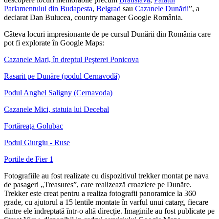
Parlamentului din Budapesta
,
Belgrad
sau
Cazanele Dunării
”, a
declarat Dan Bulucea, country manager Google România.
Câteva locuri impresionante de pe cursul Dunării din România care
pot fi explorate în Google Maps:
Cazanele Mari, în dreptul Peşterei Ponicova
Rasarit pe Dunăre (podul Cernavodă)
Podul Anghel Saligny (Cernavoda)
Cazanele Mici, statuia lui Decebal
Fortăreaţa Golubac
Podul Giurgiu - Ruse
Portile de Fier 1
Fotografiile au fost realizate cu dispozitivul trekker montat pe nava
de pasageri „Treasures”, care realizează croaziere pe Dunăre.
Trekker este creat pentru a realiza fotografii panoramice la 360
grade, cu ajutorul a 15 lentile montate în varful unui catarg, fiecare
dintre ele îndreptată într-o altă direcție. Imaginile au fost publicate pe