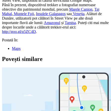
Street View, disponibil in cadrul serviciului Google Maps.
Până în prezent, dispozitivul trekker a fotografiat numeroase
obiective din patrimoniul mondial, precum
Marele Canion
,
Taj
Mahal
,
Muntele Fuji
,
Insulele Galapagos
sau
Veneția
. Alături de
Dunăre, utilizatorii pot călători în Street View pe alte două
importante fluvii ale lumii:
Amazonul
și
Tamisa
. Puteți citi mai multe
despre locurile unde a călătorit trekker-erul aici:
http://goo.gl/u5ZC4D
.
Postată în:
Maps
Povești similare