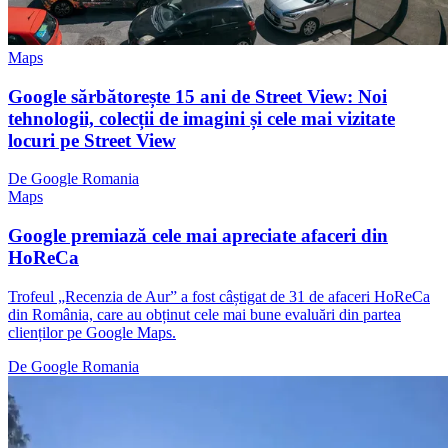
Maps
Google sărbătorește 15 ani de Street View: Noi
tehnologii, colecții de imagini și cele mai vizitate
locuri pe Street View
De Google Romania
Maps
Google premiază cele mai apreciate afaceri din
HoReCa
Trofeul „Recenzia de Aur” a fost câștigat de 31 de afaceri HoReCa
din România, care au obținut cele mai bune evaluări din partea
clienților pe Google Maps.
De Google Romania