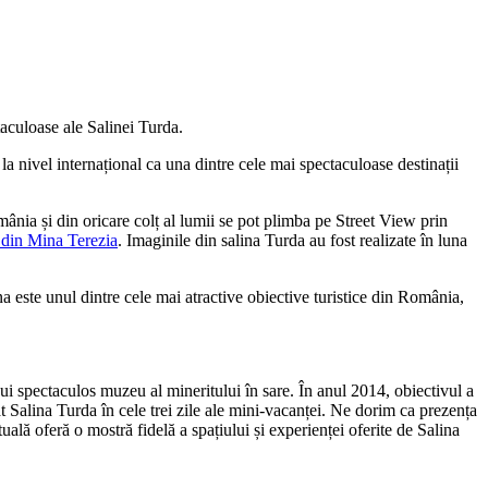
aculoase ale Salinei Turda.
 la nivel internațional ca una dintre cele mai spectaculoase destinații
omânia și din oricare colț al lumii se pot plimba pe Street View prin
 din Mina Terezia
. Imaginile din salina Turda au fost realizate în luna
a este unul dintre cele mai atractive obiective turistice din România,
unui spectaculos muzeu al mineritului în sare. În anul 2014, obiectivul a
t Salina Turda în cele trei zile ale mini-vacanței. Ne dorim ca prezența
uală oferă o mostră fidelă a spațiului și experienței oferite de Salina