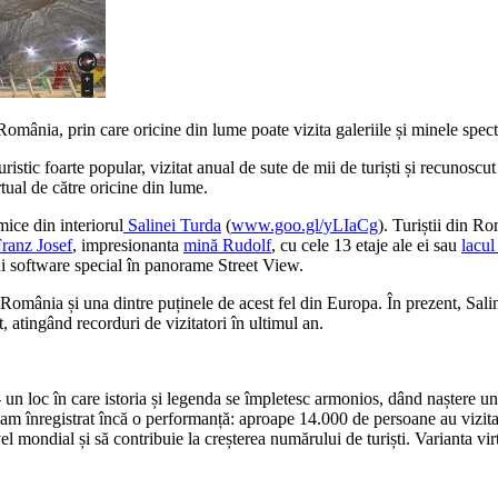
mânia, prin care oricine din lume poate vizita galeriile și minele spect
stic foarte popular, vizitat anual de sute de mii de turiști și recunoscut
rtual de către oricine din lume.
ice din interiorul
Salinei Turda
(
www.goo.gl/yLIaCg
). Turiștii din R
Franz Josef
, impresionanta
mină Rudolf
, cu cele 13 etaje ale ei sau
lacul
nui software special în panorame Street View.
omânia și una dintre puținele de acest fel din Europa. În prezent, Salin
t, atingând recorduri de vizitatori în ultimul an.
r - un loc în care istoria și legenda se împletesc armonios, dând naștere 
a am înregistrat încă o performanță: aproape 14.000 de persoane au vizita
 mondial și să contribuie la creșterea numărului de turiști. Varianta virt