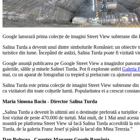
Google lansează prima colecție de imagini Street View subterane din Ro
Salina Turda a devenit unul dintre simbolurile României: un obiectiv turi
turistice din lume. Începând de astăzi, Salina Turda poate fi vizitată vi
Google anunță publicarea pe Google Street View a imaginilor panoram
galeriile, sălile și minele Salinei Turda. Pot fi explorate astfel
Galeria 
mai, cu un aparat de fotografiat cu trepied și prelucrate cu ajutorul u
Salina Turda este prima colecție de imagini Street View subterane din R
cu vizitatori din toate colțurile lumii. Popularitatea ei a crescut constan
Maria Simona Baciu - Director Salina Turda
„Salina Turda a devenit în ultimii ani o destinație preferată a turiștilo
fost vizitat de peste 470.000 de turiști. Mai mult, de 1 Mai anul acest
noastră pe platforma Street View să facă Salina Turda accesibilă la nivel
Turda, de la galeria Franz Josef și până la lacul din Mina Terezia.”
Dan Bulucea - Country Manager Google România