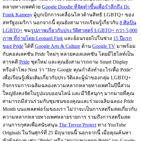
หลายทางเพศด้วย
Google Doodle ที่จัดทำขึ้นเพื่อรำลึกถึง Dr.
Frank Kameny
ผู้บุกเบิกการเคลื่อนไหวด้านสิทธิ LGBTQ+ ของ
สหรัฐอเมริกา นอกจากนี้ คุณยังสามารถเรียนรู้เกี่ยวกับ
8 ศิลปิน
LGBTQ+
ชม
รูปภาพเกี่ยวกับประวัติศาสตร์ LGBTQ+ กว่า 5,000
ภาพ ที่ถ่ายโดย Leonard Fink
และย้อนรอยไปในช่วง
15 ปีแรก
ของ Pride
ได้ที่
Google Arts & Culture
ด้าน
Google TV
มาพร้อม
กับคอลเลคชัน Pride ใหม่ๆ หลายคอลเลคชัน โดยมีไฮไลท์เป็น
สารคดี
Pride
ชุดใหม่ และคุณยังสามารถถาม Smart Display
หรือลำโพง Nest ว่า "Hey Google คุณกำลังทำอะไรเพื่อ Pride"
เพื่อเรียนรู้เพิ่มเติมเกี่ยวกับประวัติและผู้นำของกลุ่ม LGBTQ+
กิจกรรมการเฉลิมฉลองความหลากหลายทางเพศในปีนี้ส่วน
ใหญ่ยังคงจัดในรูปแบบออนไลน์ และมีวิธีสนุกๆ มากมายที่คุณ
สามารถมีส่วนร่วมกับชุมชนของคุณและร่วมเฉลิมฉลอง Pride
Month บนแพลตฟอร์มของเรา ไม่ว่าจะเป็นการสตรีมสดเกี่ยวกับ
ความหลากหลายทางเพศหลายรายการ รวมถึงการสตรีมสด
งานการกุศลเพื่อสนับสนุน
The Trevor Project
ทาง YouTube
Originals ในวันศุกร์ที่ 25 มิถุนายนนี้ นอกจากนี้ เมื่อคุณค้นหา
หัวข้อต่างๆ เช่น "Pride" หรือ "ขบวนพาเหรด Pride" บน Google