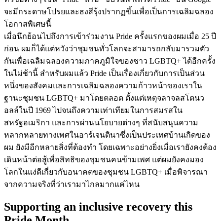
จะมีกระดาษโปรยและธงสีรุ้งปรากฏขึ้นเพื่อเป็นการเฉลิมฉลอง
โอกาสพิเศษนี้
เมื่อนึกย้อนไปถึงการเข้าร่วมงาน Pride ครั้งแรกของผมเมื่อ 25 ปี
ก่อน ผมก็ได้แต่หวังว่าชุมชนทั่วโลกจะสามารถกลับมารวมตัว
กันเพื่อเฉลิมฉลองความภาคภูมิใจของชาว LGBTQ+ ได้อีกครั้ง
ในไม่ช้านี้ สำหรับผมแล้ว Pride เป็นเรื่องเกี่ยวกับการเป็นส่วน
หนึ่งของสังคมและการเฉลิมฉลองความก้าวหน้าของเราใน
ฐานะชุมชน LGBTQ+ มาโดยตลอด ตั้งแต่เหตุจลาจลสโตนว
อลล์ในปี 1969 ไปจนถึงความเท่าเทียมในการสมรสใน
สหรัฐอเมริกา และการผ่านนโยบายต่างๆ ที่สนับสนุนความ
หลากหลายทางเพศในอาร์เจนตินาซึ่งเป็นประเทศบ้านเกิดของ
ผม ยังมีอีกหลายสิ่งที่ต้องทำ โดยเฉพาะอย่างยิ่งเมื่อเรายังคงต้อง
เดินหน้าต่อสู้เพื่อสิทธิของชุมชนคนข้ามเพศ แต่ผมยังคงมอง
โลกในแง่ดีเกี่ยวกับอนาคตของชุมชน LGBTQ+ เมื่อพิจารณา
จากความจริงที่ว่าเรามาไกลมากแค่ไหน
Supporting an inclusive recovery this
Pride Month