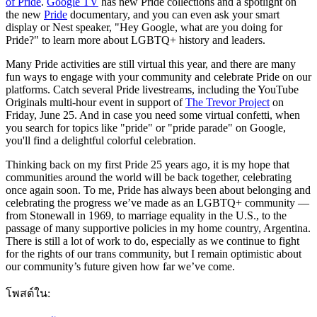
of Pride
.
Google TV
has new Pride collections and a spotlight on
the new
Pride
documentary, and you can even ask your smart
display or Nest speaker, "Hey Google, what are you doing for
Pride?" to learn more about LGBTQ+ history and leaders.
Many Pride activities are still virtual this year, and there are many
fun ways to engage with your community and celebrate Pride on our
platforms. Catch several Pride livestreams, including the YouTube
Originals multi-hour event in support of
The Trevor Project
on
Friday, June 25. And in case you need some virtual confetti, when
you search for topics like "pride" or "pride parade" on Google,
you'll find a delightful colorful celebration.
Thinking back on my first Pride 25 years ago, it is my hope that
communities around the world will be back together, celebrating
once again soon. To me, Pride has always been about belonging and
celebrating the progress we’ve made as an LGBTQ+ community —
from Stonewall in 1969, to marriage equality in the U.S., to the
passage of many supportive policies in my home country, Argentina.
There is still a lot of work to do, especially as we continue to fight
for the rights of our trans community, but I remain optimistic about
our community’s future given how far we’ve come.
โพสต์ใน: