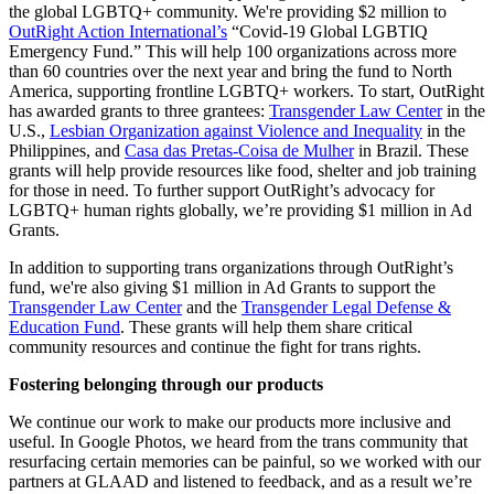
the global LGBTQ+ community. We're providing $2 million to
OutRight Action International’s
“Covid-19 Global LGBTIQ
Emergency Fund.” This will help 100 organizations across more
than 60 countries over the next year and bring the fund to North
America, supporting frontline LGBTQ+ workers. To start, OutRight
has awarded grants to three grantees:
Transgender Law Center
in the
U.S.,
Lesbian Organization against Violence and Inequality
in the
Philippines, and
Casa das Pretas-Coisa de Mulher
in Brazil. These
grants will help provide resources like food, shelter and job training
for those in need. To further support OutRight’s advocacy for
LGBTQ+ human rights globally, we’re providing $1 million in Ad
Grants.
In addition to supporting trans organizations through OutRight’s
fund, we're also giving $1 million in Ad Grants to support the
Transgender Law Center
and the
Transgender Legal Defense &
Education Fund
. These grants will help them share critical
community resources and continue the fight for trans rights.
Fostering belonging through our products
We continue our work to make our products more inclusive and
useful. In Google Photos, we heard from the trans community that
resurfacing certain memories can be painful, so we worked with our
partners at GLAAD and listened to feedback, and as a result we’re