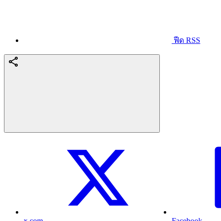
ฟีด RSS
x.com
Facebook