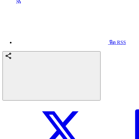
ฟีด RSS