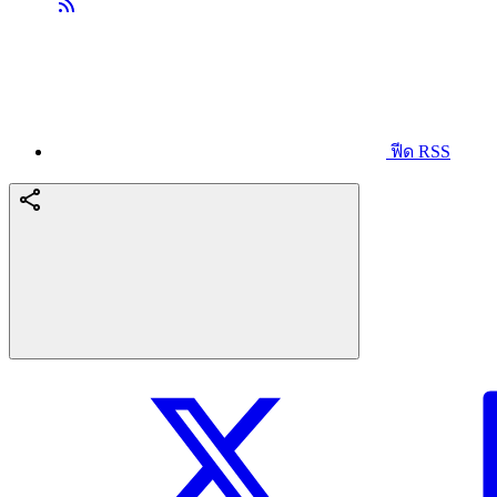
ฟีด RSS