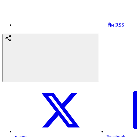
ฟีด RSS
x.com
Facebook