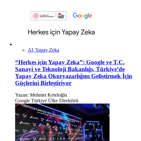
AI, Yapay Zeka
“Herkes için Yapay Zeka”: Google ve T.C.
Sanayi ve Teknoloji Bakanlığı, Türkiye’de
Yapay Zeka Okuryazarlığını Geliştirmek İçin
Güçlerini Birleştiriyor
Yazan:
Mehmet Keteloğlu
Google Türkiye Ülke Direktörü