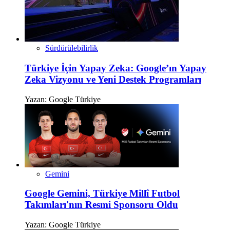
Sürdürülebilirlik
Türkiye İçin Yapay Zeka: Google’ın Yapay
Zeka Vizyonu ve Yeni Destek Programları
Yazan:
Google Türkiye
Gemini
Google Gemini, Türkiye Millî Futbol
Takımları'nın Resmi Sponsoru Oldu
Yazan:
Google Türkiye