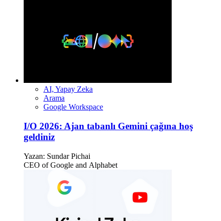
AI, Yapay Zeka
Arama
Google Workspace
I/O 2026: Ajan tabanlı Gemini çağına hoş
geldiniz
Yazan:
Sundar Pichai
CEO of Google and Alphabet