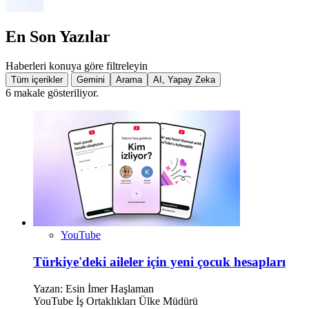
En Son Yazılar
Haberleri konuya göre filtreleyin
Tüm içerikler
Gemini
Arama
AI, Yapay Zeka
6 makale gösteriliyor.
YouTube
Türkiye'deki aileler için yeni çocuk hesapları
Yazan:
Esin İmer Haşlaman
YouTube İş Ortaklıkları Ülke Müdürü